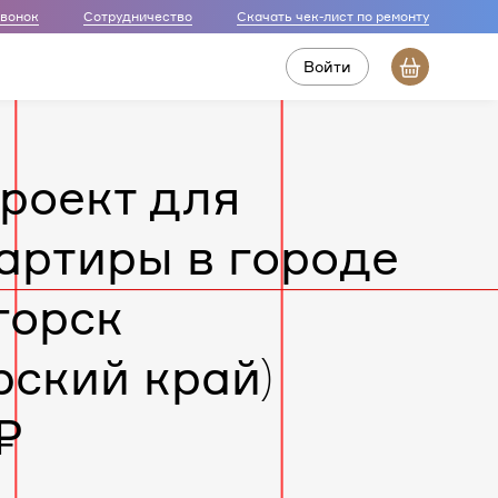
звонок
Сотрудничество
Скачать чек-лист по ремонту
Войти
роект для
артиры в городе
горск
рский край)
₽