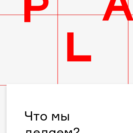
Что мы
делаем?