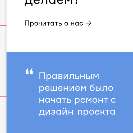
Прочитать о нас
“
Правильным
решением было
начать ремонт с
дизайн-проекта