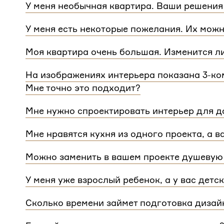
У меня необычная квартира. Ваши решения
Мы сделаем проект для любой уникальной план
У меня есть некоторые пожелания. Их можн
квартиры.
При проектировании интерьера мы обязательно 
Моя квартира очень большая. Изменится л
расстановку мебели и важные детали. Вы сможе
Нет, стоимость остается одинаковой для любой
Flatplan
На изображениях интерьера показана 3-ком
дом или квартира, нужно будет купить флэтплан
Мне точно это подходит?
Мы индивидуально подходим к проектированию 
Мне нужно спроектировать интерьер для до
интерьера на нашем сайте может быть адаптиро
Да, мы проектируем интерьеры не только для ква
планировкой и любым количеством комнат
Мне нравятся кухня из одного проекта, а в
зависит от площади. Однако если у вас в доме 
Если вам нравится комнаты из разных проектов
для каждого отдельного этажа.
Можно заменить в вашем проекте душевую 
концепции. Такая корректировка будет стоить
3 
Конечно, можно.
У меня уже взрослый ребенок, а у вас детс
Мы адаптируем детские комнаты под возраст и п
Сколько времени займет подготовка дизай
Срок подготовки составляет около 2 недели. Сро