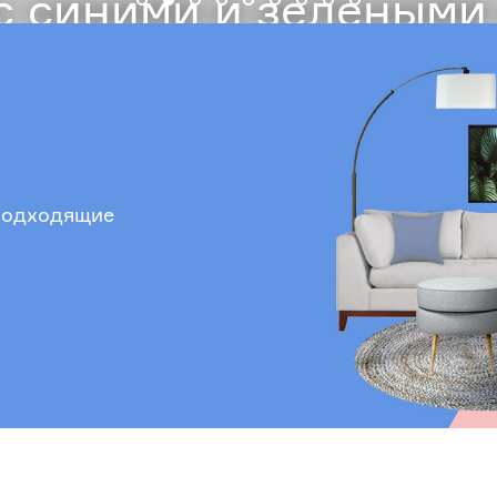
 синими и зелеными
 подходящие