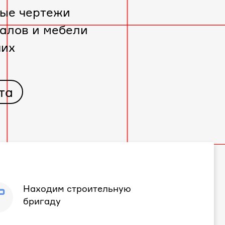
ые чертежи
алов и мебели
чих
та
Находим строительную
бригаду