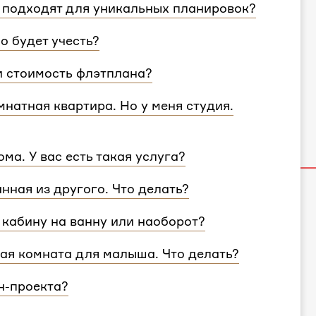
 подходят для уникальных планировок?
ировки и учтем особенности вашей
о будет учесть?
согласуем с вами планировочное решение,
и стоимость флэтплана?
те поделиться вашими идеями с дизайнером
 площади. Однако если у вас многоэтажный
натная квартира. Но у меня студия.
 для каждого этажа.
и учитываем все детали. Любой стиль
ма. У вас есть такая услуга?
ван для квартир и домов с любой
ртир, но и для домов. Стоимость также не
анная из другого. Что делать?
несколько этажей, вам нужно выбрать проект
, никаких проблем — мы совместим
кабину на ванну или наоборот?
900₽
за комнату.
кая комната для малыша. Что делать?
ол ребенка.
н-проекта?
к может быть увеличен, если вам