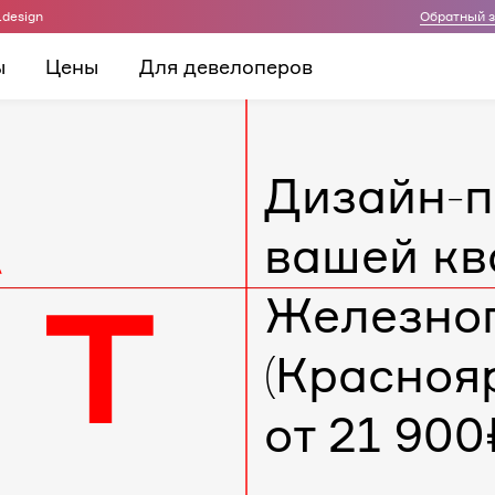
.design
Обратный 
ы
Цены
Для девелоперов
Дизайн-п
вашей кв
Железно
(Красноя
от 21 900