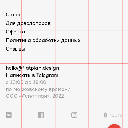
О нас
Для девелоперов
Оферта
Политика обработки данных
Отзывы
E-
hello@flatplan.design
mail:
Написать в Telegram
с 10:00 до 19:00
по московскому времени
ООО «Флэтплан», 2022