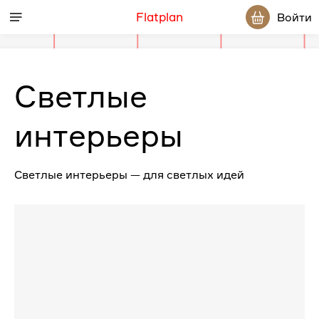
Flatplan
Войти
Светлые
интерьеры
Светлые интерьеры — для светлых идей
Проекты,
входящие
в
категорию