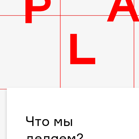
Что мы
делаем?