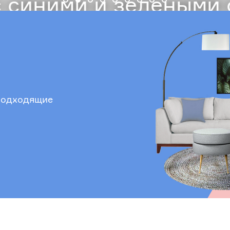
 синими и зелеными
 подходящие