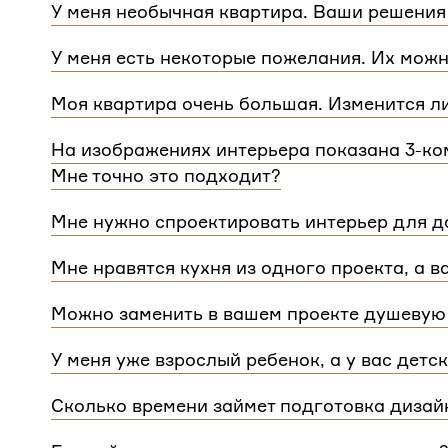
У меня необычная квартира. Ваши решения
Мы сделаем проект для любой уникальной план
У меня есть некоторые пожелания. Их можн
квартиры.
При проектировании интерьера мы обязательно 
Моя квартира очень большая. Изменится л
расстановку мебели и важные детали. Вы сможе
Нет, стоимость остается одинаковой для любой
Flatplan
На изображениях интерьера показана 3-ком
дом или квартира, нужно будет купить флэтплан
Мне точно это подходит?
Мы индивидуально подходим к проектированию 
Мне нужно спроектировать интерьер для до
интерьера на нашем сайте может быть адаптиро
Да, мы проектируем интерьеры не только для ква
планировкой и любым количеством комнат
Мне нравятся кухня из одного проекта, а в
зависит от площади. Однако если у вас в доме 
Если вам нравится комнаты из разных проектов
для каждого отдельного этажа.
Можно заменить в вашем проекте душевую 
концепции. Такая корректировка будет стоить
3 
Конечно, можно.
У меня уже взрослый ребенок, а у вас детс
Мы адаптируем детские комнаты под возраст и п
Сколько времени займет подготовка дизай
Срок подготовки составляет около 2 недели. Сро