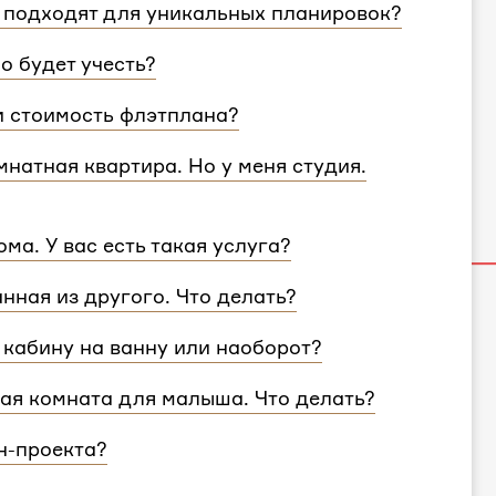
 подходят для уникальных планировок?
ировки и учтем особенности вашей
о будет учесть?
согласуем с вами планировочное решение,
и стоимость флэтплана?
те поделиться вашими идеями с дизайнером
 площади. Однако если у вас многоэтажный
натная квартира. Но у меня студия.
 для каждого этажа.
и учитываем все детали. Любой стиль
ма. У вас есть такая услуга?
ван для квартир и домов с любой
ртир, но и для домов. Стоимость также не
анная из другого. Что делать?
несколько этажей, вам нужно выбрать проект
, никаких проблем — мы совместим
кабину на ванну или наоборот?
900₽
за комнату.
кая комната для малыша. Что делать?
ол ребенка.
н-проекта?
к может быть увеличен, если вам