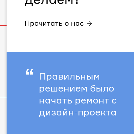
Прочитать о нас
“
Правильным
решением было
начать ремонт с
дизайн-проекта