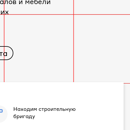
алов и мебели
чих
та
Находим строительную
бригаду