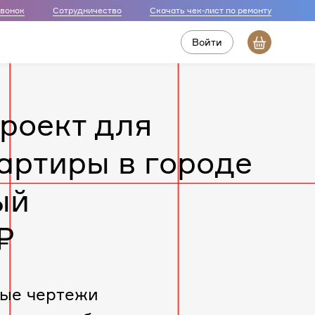
звонок
Сотрудничество
Скачать чек-лист по ремонту
Войти
роект для
артиры в городе
ый
₽
ые чертежи