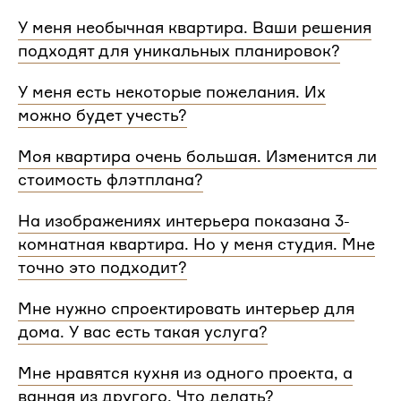
У меня необычная квартира. Ваши решения
подходят для уникальных планировок?
Мы сделаем проект для любой уникальной
У меня есть некоторые пожелания. Их
планировки и учтем особенности вашей
можно будет учесть?
квартиры.
При проектировании интерьера мы обязательно
Моя квартира очень большая. Изменится ли
согласуем с вами планировочное решение,
стоимость флэтплана?
расстановку мебели и важные детали. Вы
сможете поделиться вашими идеями с
Нет, стоимость остается одинаковой для любой
На изображениях интерьера показана 3-
дизайнером Flatplan
площади. Однако если у вас многоэтажный дом
комнатная квартира. Но у меня студия. Мне
или квартира, нужно будет купить флэтплан для
каждого этажа.
точно это подходит?
Мы индивидуально подходим к проектированию
Мне нужно спроектировать интерьер для
и учитываем все детали. Любой стиль интерьера
дома. У вас есть такая услуга?
на нашем сайте может быть адаптирован для
квартир и домов с любой планировкой и любым
Да, мы проектируем интерьеры не только для
Мне нравятся кухня из одного проекта, а
количеством комнат
квартир, но и для домов. Стоимость также не
ванная из другого. Что делать?
зависит от площади. Однако если у вас в доме