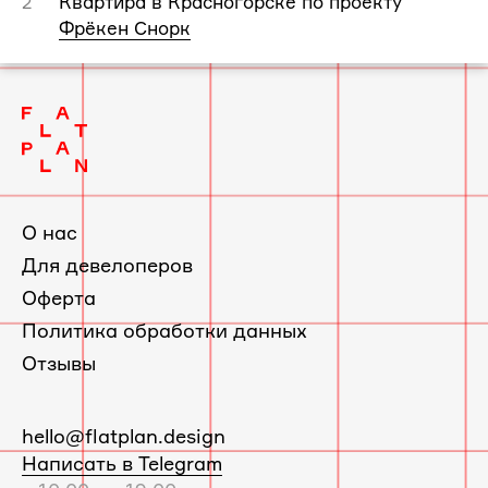
Квартира в Красногорске по проекту
2
Фрёкен Снорк
О нас
Для девелоперов
Оферта
Политика обработки данных
Отзывы
E-
hello@flatplan.design
mail:
Написать в Telegram