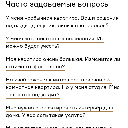
Часто задаваемые вопросы
У меня необычная квартира. Ваши решения
подходят для уникальных планировок?
Мы сделаем проект для любой уникальной
У меня есть некоторые пожелания. Их
планировки и учтем особенности вашей
можно будет учесть?
квартиры.
При проектировании интерьера мы обязательно
Моя квартира очень большая. Изменится ли
согласуем с вами планировочное решение,
стоимость флэтплана?
расстановку мебели и важные детали. Вы
сможете поделиться вашими идеями с
Нет, стоимость остается одинаковой для любой
На изображениях интерьера показана 3-
дизайнером Flatplan
площади. Однако если у вас многоэтажный дом
комнатная квартира. Но у меня студия. Мне
или квартира, нужно будет купить флэтплан для
каждого этажа.
точно это подходит?
Мы индивидуально подходим к проектированию
Мне нужно спроектировать интерьер для
и учитываем все детали. Любой стиль интерьера
дома. У вас есть такая услуга?
на нашем сайте может быть адаптирован для
квартир и домов с любой планировкой и любым
Да, мы проектируем интерьеры не только для