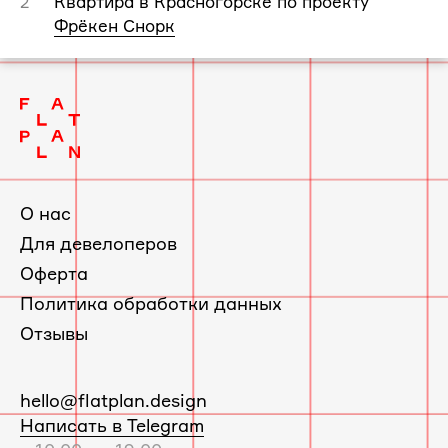
Квартира в Красногорске по проекту
2
Фрёкен Снорк
О нас
Для девелоперов
Оферта
Политика обработки данных
Отзывы
E-
hello@flatplan.design
mail:
Написать в Telegram