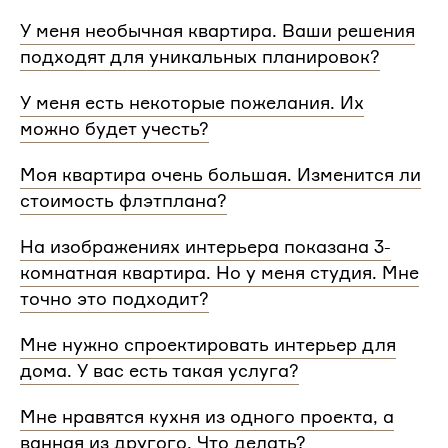
У меня необычная квартира. Ваши решения
подходят для уникальных планировок?
Мы сделаем проект для любой уникальной
У меня есть некоторые пожелания. Их
планировки и учтем особенности вашей
можно будет учесть?
квартиры.
При проектировании интерьера мы обязательно
Моя квартира очень большая. Изменится ли
согласуем с вами планировочное решение,
стоимость флэтплана?
расстановку мебели и важные детали. Вы
сможете поделиться вашими идеями с
Нет, стоимость остается одинаковой для любой
На изображениях интерьера показана 3-
дизайнером Flatplan
площади. Однако если у вас многоэтажный дом
комнатная квартира. Но у меня студия. Мне
или квартира, нужно будет купить флэтплан для
каждого этажа.
точно это подходит?
Мы индивидуально подходим к проектированию
Мне нужно спроектировать интерьер для
и учитываем все детали. Любой стиль интерьера
дома. У вас есть такая услуга?
на нашем сайте может быть адаптирован для
квартир и домов с любой планировкой и любым
Да, мы проектируем интерьеры не только для
Мне нравятся кухня из одного проекта, а
количеством комнат
квартир, но и для домов. Стоимость также не
ванная из другого. Что делать?
зависит от площади. Однако если у вас в доме