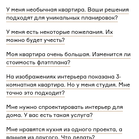
У меня необычная квартира. Ваши решения
подходят для уникальных планировок?
Мы сделаем проект для любой уникальной
У меня есть некоторые пожелания. Их
планировки и учтем особенности вашей
можно будет учесть?
квартиры.
При проектировании интерьера мы обязательно
Моя квартира очень большая. Изменится ли
согласуем с вами планировочное решение,
стоимость флэтплана?
расстановку мебели и важные детали. Вы
сможете поделиться вашими идеями с
Нет, стоимость остается одинаковой для любой
На изображениях интерьера показана 3-
дизайнером Flatplan
площади. Однако если у вас многоэтажный дом
комнатная квартира. Но у меня студия. Мне
или квартира, нужно будет купить флэтплан для
каждого этажа.
точно это подходит?
Мы индивидуально подходим к проектированию
Мне нужно спроектировать интерьер для
и учитываем все детали. Любой стиль интерьера
дома. У вас есть такая услуга?
на нашем сайте может быть адаптирован для
квартир и домов с любой планировкой и любым
Да, мы проектируем интерьеры не только для
Мне нравятся кухня из одного проекта, а
количеством комнат
квартир, но и для домов. Стоимость также не
ванная из другого. Что делать?
зависит от площади. Однако если у вас в доме