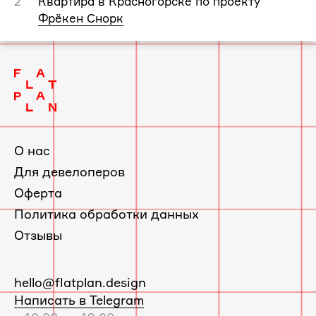
Квартира в Красногорске по проекту
2
Фрёкен Снорк
О нас
Для девелоперов
Оферта
Политика обработки данных
Отзывы
E-
hello@flatplan.design
mail:
Написать в Telegram