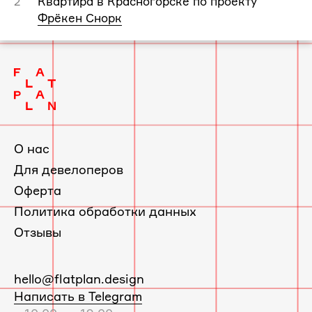
Квартира в Красногорске по проекту
2
Фрёкен Снорк
О нас
Для девелоперов
Оферта
Политика обработки данных
Отзывы
E-
hello@flatplan.design
mail:
Написать в Telegram