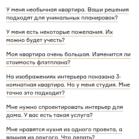
У меня необычная квартира. Ваши решения
подходят для уникальных планировок?
Мы сделаем проект для любой уникальной
У меня есть некоторые пожелания. Их
планировки и учтем особенности вашей
можно будет учесть?
квартиры.
При проектировании интерьера мы обязательно
Моя квартира очень большая. Изменится ли
согласуем с вами планировочное решение,
стоимость флэтплана?
расстановку мебели и важные детали. Вы
сможете поделиться вашими идеями с
Нет, стоимость остается одинаковой для любой
На изображениях интерьера показана 3-
дизайнером Flatplan
площади. Однако если у вас многоэтажный дом
комнатная квартира. Но у меня студия. Мне
или квартира, нужно будет купить флэтплан для
каждого этажа.
точно это подходит?
Мы индивидуально подходим к проектированию
Мне нужно спроектировать интерьер для
и учитываем все детали. Любой стиль интерьера
дома. У вас есть такая услуга?
на нашем сайте может быть адаптирован для
квартир и домов с любой планировкой и любым
Да, мы проектируем интерьеры не только для
Мне нравятся кухня из одного проекта, а
количеством комнат
квартир, но и для домов. Стоимость также не
ванная из другого. Что делать?
зависит от площади. Однако если у вас в доме