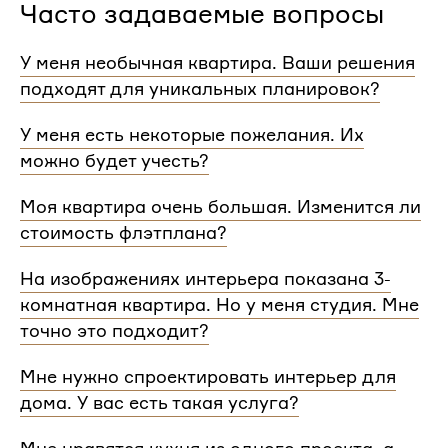
Часто задаваемые вопросы
У меня необычная квартира. Ваши решения
подходят для уникальных планировок?
Мы сделаем проект для любой уникальной
У меня есть некоторые пожелания. Их
планировки и учтем особенности вашей
можно будет учесть?
квартиры.
При проектировании интерьера мы обязательно
Моя квартира очень большая. Изменится ли
согласуем с вами планировочное решение,
стоимость флэтплана?
расстановку мебели и важные детали. Вы
сможете поделиться вашими идеями с
Нет, стоимость остается одинаковой для любой
На изображениях интерьера показана 3-
дизайнером Flatplan
площади. Однако если у вас многоэтажный дом
комнатная квартира. Но у меня студия. Мне
или квартира, нужно будет купить флэтплан для
каждого этажа.
точно это подходит?
Мы индивидуально подходим к проектированию
Мне нужно спроектировать интерьер для
и учитываем все детали. Любой стиль интерьера
дома. У вас есть такая услуга?
на нашем сайте может быть адаптирован для
квартир и домов с любой планировкой и любым
Да, мы проектируем интерьеры не только для