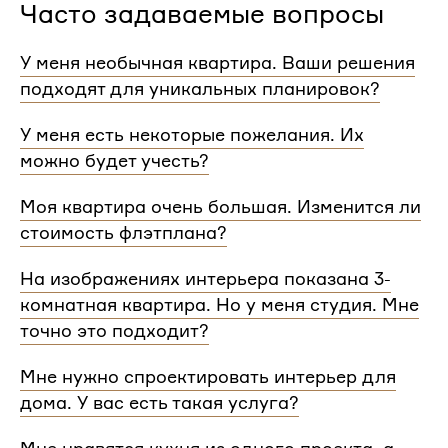
Часто задаваемые вопросы
У меня необычная квартира. Ваши решения
подходят для уникальных планировок?
Мы сделаем проект для любой уникальной
У меня есть некоторые пожелания. Их
планировки и учтем особенности вашей
можно будет учесть?
квартиры.
При проектировании интерьера мы обязательно
Моя квартира очень большая. Изменится ли
согласуем с вами планировочное решение,
стоимость флэтплана?
расстановку мебели и важные детали. Вы
сможете поделиться вашими идеями с
Нет, стоимость остается одинаковой для любой
На изображениях интерьера показана 3-
дизайнером Flatplan
площади. Однако если у вас многоэтажный дом
комнатная квартира. Но у меня студия. Мне
или квартира, нужно будет купить флэтплан для
каждого этажа.
точно это подходит?
Мы индивидуально подходим к проектированию
Мне нужно спроектировать интерьер для
и учитываем все детали. Любой стиль интерьера
дома. У вас есть такая услуга?
на нашем сайте может быть адаптирован для
квартир и домов с любой планировкой и любым
Да, мы проектируем интерьеры не только для