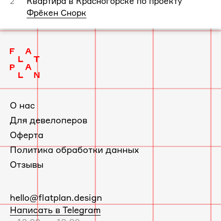
Квартира в Красногорске по проекту
2
Фрёкен Снорк
О нас
Для девелоперов
Оферта
Политика обработки данных
Отзывы
E-
hello@flatplan.design
mail:
Написать в Telegram