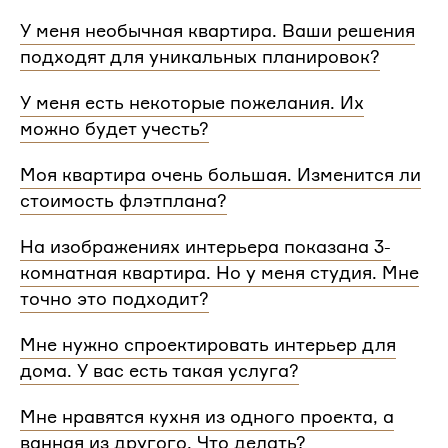
У меня необычная квартира. Ваши решения
подходят для уникальных планировок?
Мы сделаем проект для любой уникальной
У меня есть некоторые пожелания. Их
планировки и учтем особенности вашей
можно будет учесть?
квартиры.
При проектировании интерьера мы обязательно
Моя квартира очень большая. Изменится ли
согласуем с вами планировочное решение,
стоимость флэтплана?
расстановку мебели и важные детали. Вы
сможете поделиться вашими идеями с
Нет, стоимость остается одинаковой для любой
На изображениях интерьера показана 3-
дизайнером Flatplan
площади. Однако если у вас многоэтажный дом
комнатная квартира. Но у меня студия. Мне
или квартира, нужно будет купить флэтплан для
каждого этажа.
точно это подходит?
Мы индивидуально подходим к проектированию
Мне нужно спроектировать интерьер для
и учитываем все детали. Любой стиль интерьера
дома. У вас есть такая услуга?
на нашем сайте может быть адаптирован для
квартир и домов с любой планировкой и любым
Да, мы проектируем интерьеры не только для
Мне нравятся кухня из одного проекта, а
количеством комнат
квартир, но и для домов. Стоимость также не
ванная из другого. Что делать?
зависит от площади. Однако если у вас в доме