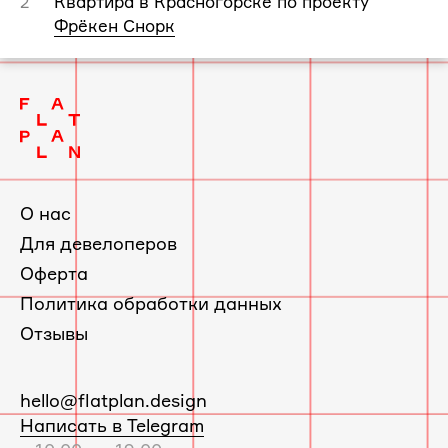
Квартира в Красногорске по проекту
2
Фрёкен Снорк
О нас
Для девелоперов
Оферта
Политика обработки данных
Отзывы
E-
hello@flatplan.design
mail:
Написать в Telegram