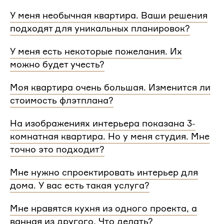
У меня необычная квартира. Ваши решения
подходят для уникальных планировок?
Мы сделаем проект для любой уникальной
У меня есть некоторые пожелания. Их
планировки и учтем особенности вашей
можно будет учесть?
квартиры.
При проектировании интерьера мы обязательно
Моя квартира очень большая. Изменится ли
согласуем с вами планировочное решение,
стоимость флэтплана?
расстановку мебели и важные детали. Вы
сможете поделиться вашими идеями с
Нет, стоимость остается одинаковой для любой
На изображениях интерьера показана 3-
дизайнером Flatplan
площади. Однако если у вас многоэтажный дом
комнатная квартира. Но у меня студия. Мне
или квартира, нужно будет купить флэтплан для
каждого этажа.
точно это подходит?
Мы индивидуально подходим к проектированию
Мне нужно спроектировать интерьер для
и учитываем все детали. Любой стиль интерьера
дома. У вас есть такая услуга?
на нашем сайте может быть адаптирован для
квартир и домов с любой планировкой и любым
Да, мы проектируем интерьеры не только для
Мне нравятся кухня из одного проекта, а
количеством комнат
квартир, но и для домов. Стоимость также не
ванная из другого. Что делать?
зависит от площади. Однако если у вас в доме