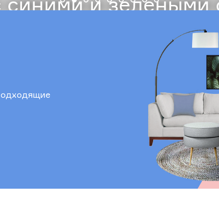
 синими и зелеными
 подходящие