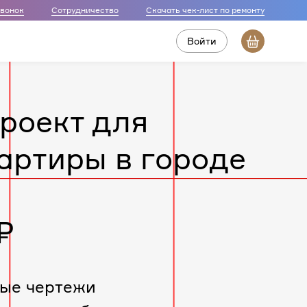
звонок
Сотрудничество
Скачать чек-лист по ремонту
Войти
роект для
артиры в городе
₽
ые чертежи