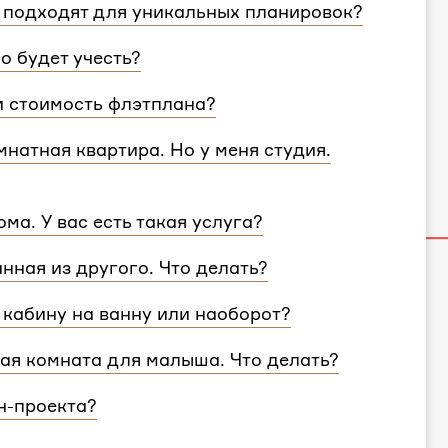
 подходят для уникальных планировок?
ировки и учтем особенности вашей
о будет учесть?
согласуем с вами планировочное решение,
и стоимость флэтплана?
те поделиться вашими идеями с дизайнером
 площади. Однако если у вас многоэтажный
натная квартира. Но у меня студия.
 для каждого этажа.
и учитываем все детали. Любой стиль
ма. У вас есть такая услуга?
ван для квартир и домов с любой
ртир, но и для домов. Стоимость также не
анная из другого. Что делать?
несколько этажей, вам нужно выбрать проект
, никаких проблем — мы совместим
кабину на ванну или наоборот?
900₽
за комнату.
кая комната для малыша. Что делать?
ол ребенка.
н-проекта?
к может быть увеличен, если вам