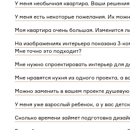
У меня необычная квартира. Ваши решения
Мы сделаем проект для любой уникальной план
У меня есть некоторые пожелания. Их можн
квартиры.
При проектировании интерьера мы обязательно 
Моя квартира очень большая. Изменится л
расстановку мебели и важные детали. Вы сможе
Нет, стоимость остается одинаковой для любой
Flatplan
На изображениях интерьера показана 3-ком
дом или квартира, нужно будет купить флэтплан
Мне точно это подходит?
Мы индивидуально подходим к проектированию 
Мне нужно спроектировать интерьер для до
интерьера на нашем сайте может быть адаптиро
Да, мы проектируем интерьеры не только для ква
планировкой и любым количеством комнат
Мне нравятся кухня из одного проекта, а в
зависит от площади. Однако если у вас в доме 
Если вам нравится комнаты из разных проектов
для каждого отдельного этажа.
Можно заменить в вашем проекте душевую 
концепции. Такая корректировка будет стоить
3 
Конечно, можно.
У меня уже взрослый ребенок, а у вас детс
Мы адаптируем детские комнаты под возраст и п
Сколько времени займет подготовка дизай
Срок подготовки составляет около 2 недели. Сро