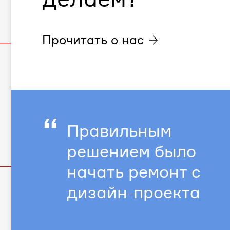
Прочитать о нас
“
Правильным
решением было
начать ремонт с
дизайн-проекта