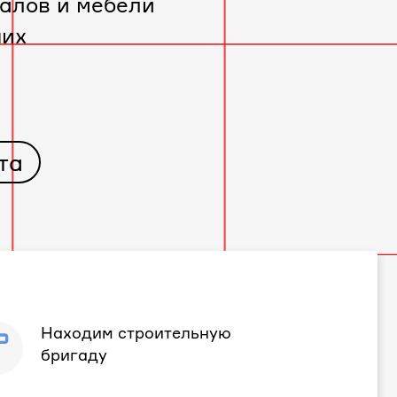
алов и мебели
чих
та
Находим строительную
бригаду