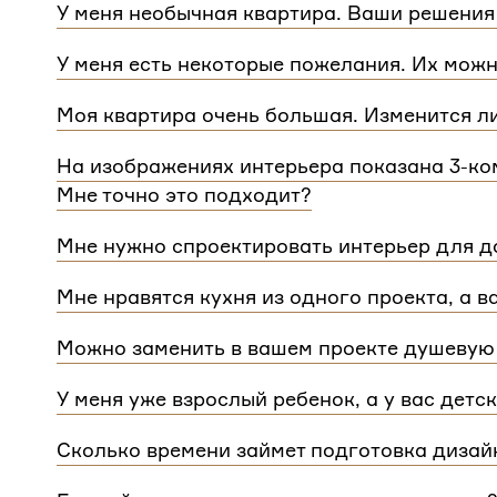
У меня необычная квартира. Ваши решения
Мы сделаем проект для любой уникальной план
У меня есть некоторые пожелания. Их можн
квартиры.
При проектировании интерьера мы обязательно 
Моя квартира очень большая. Изменится л
расстановку мебели и важные детали. Вы сможе
Нет, стоимость остается одинаковой для любой
Flatplan
На изображениях интерьера показана 3-ком
дом или квартира, нужно будет купить флэтплан
Мне точно это подходит?
Мы индивидуально подходим к проектированию 
Мне нужно спроектировать интерьер для до
интерьера на нашем сайте может быть адаптиро
Да, мы проектируем интерьеры не только для ква
планировкой и любым количеством комнат
Мне нравятся кухня из одного проекта, а в
зависит от площади. Однако если у вас в доме 
Если вам нравится комнаты из разных проектов
для каждого отдельного этажа.
Можно заменить в вашем проекте душевую 
концепции. Такая корректировка будет стоить
3 
Конечно, можно.
У меня уже взрослый ребенок, а у вас детс
Мы адаптируем детские комнаты под возраст и п
Сколько времени займет подготовка дизай
Срок подготовки составляет около 2 недели. Сро