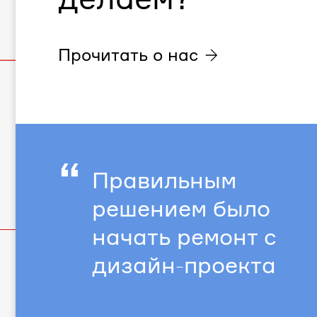
Прочитать о нас
“
Правильным
решением было
начать ремонт с
дизайн-проекта