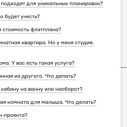
 подходят для уникальных планировок?
ировки и учтем особенности вашей
о будет учесть?
согласуем с вами планировочное решение,
и стоимость флэтплана?
те поделиться вашими идеями с дизайнером
 площади. Однако если у вас многоэтажный
натная квартира. Но у меня студия.
 для каждого этажа.
и учитываем все детали. Любой стиль
ма. У вас есть такая услуга?
ван для квартир и домов с любой
ртир, но и для домов. Стоимость также не
анная из другого. Что делать?
несколько этажей, вам нужно выбрать проект
, никаких проблем — мы совместим
кабину на ванну или наоборот?
900₽
за комнату.
кая комната для малыша. Что делать?
ол ребенка.
н-проекта?
к может быть увеличен, если вам