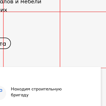
алов и мебели
чих
та
Находим строительную
бригаду