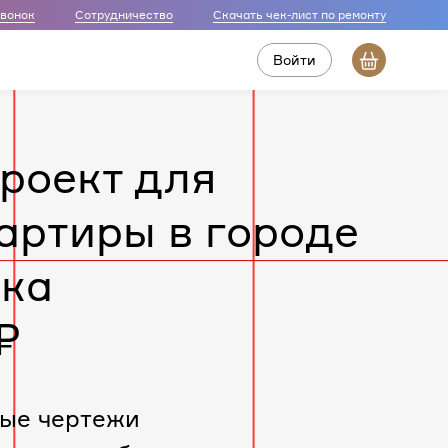
звонок
Сотрудничество
Скачать чек-лист по ремонту
Войти
роект для
артиры в городе
вка
₽
ые чертежи