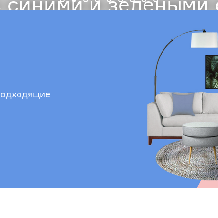
 синими и зелеными
 подходящие