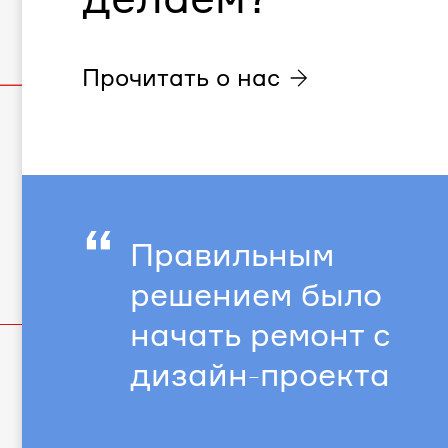
Прочитать о нас
“
Правильным
решением было
начать ремонт с
дизайн-проекта