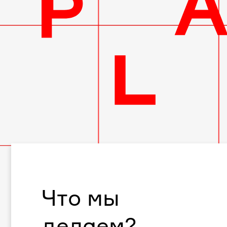
Что мы
делаем?