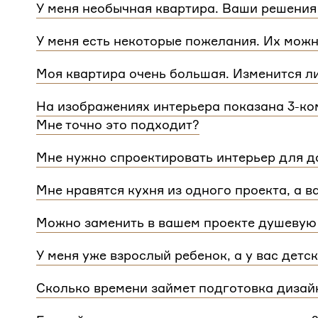
У меня необычная квартира. Ваши решения
Мы сделаем проект для любой уникальной план
У меня есть некоторые пожелания. Их можн
квартиры.
При проектировании интерьера мы обязательно 
Моя квартира очень большая. Изменится л
расстановку мебели и важные детали. Вы сможе
Нет, стоимость остается одинаковой для любой
Flatplan
На изображениях интерьера показана 3-ком
дом или квартира, нужно будет купить флэтплан
Мне точно это подходит?
Мы индивидуально подходим к проектированию 
Мне нужно спроектировать интерьер для до
интерьера на нашем сайте может быть адаптиро
Да, мы проектируем интерьеры не только для ква
планировкой и любым количеством комнат
Мне нравятся кухня из одного проекта, а в
зависит от площади. Однако если у вас в доме 
Если вам нравится комнаты из разных проектов
для каждого отдельного этажа.
Можно заменить в вашем проекте душевую 
концепции. Такая корректировка будет стоить
3 
Конечно, можно.
У меня уже взрослый ребенок, а у вас детс
Мы адаптируем детские комнаты под возраст и п
Сколько времени займет подготовка дизай
Срок подготовки составляет около 2 недели. Сро