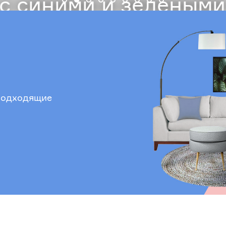
 синими и зелеными
 подходящие