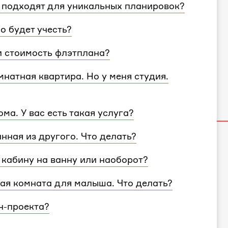
 подходят для уникальных планировок?
ировки и учтем особенности вашей
о будет учесть?
согласуем с вами планировочное решение,
и стоимость флэтплана?
те поделиться вашими идеями с дизайнером
 площади. Однако если у вас многоэтажный
натная квартира. Но у меня студия.
 для каждого этажа.
и учитываем все детали. Любой стиль
ма. У вас есть такая услуга?
ван для квартир и домов с любой
ртир, но и для домов. Стоимость также не
анная из другого. Что делать?
несколько этажей, вам нужно выбрать проект
, никаких проблем — мы совместим
кабину на ванну или наоборот?
900₽
за комнату.
кая комната для малыша. Что делать?
ол ребенка.
н-проекта?
к может быть увеличен, если вам