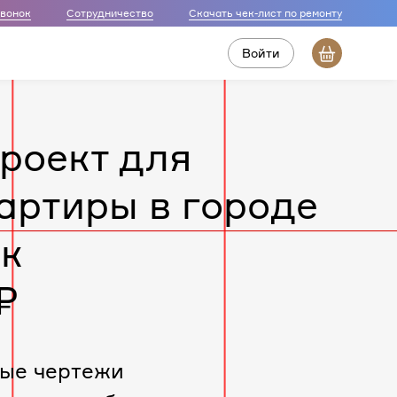
звонок
Сотрудничество
Скачать чек-лист по ремонту
Войти
роект для
артиры в городе
к
₽
ые чертежи