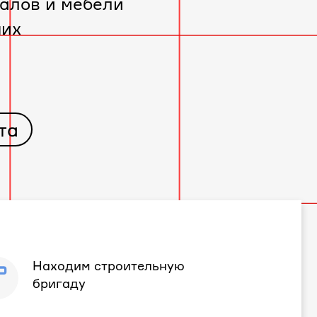
алов и мебели
чих
та
Находим строительную
бригаду