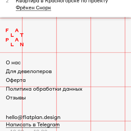
Квартира в Красногорске по проекту
2
Фрёкен Снорк
О нас
Для девелоперов
Оферта
Политика обработки данных
Отзывы
E-
hello@flatplan.design
mail:
Написать в Telegram