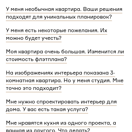
У меня необычная квартира. Ваши решения
подходят для уникальных планировок?
Мы сделаем проект для любой уникальной
У меня есть некоторые пожелания. Их
планировки и учтем особенности вашей
можно будет учесть?
квартиры.
При проектировании интерьера мы обязательно
Моя квартира очень большая. Изменится ли
согласуем с вами планировочное решение,
стоимость флэтплана?
расстановку мебели и важные детали. Вы
сможете поделиться вашими идеями с
Нет, стоимость остается одинаковой для любой
На изображениях интерьера показана 3-
дизайнером Flatplan
площади. Однако если у вас многоэтажный дом
комнатная квартира. Но у меня студия. Мне
или квартира, нужно будет купить флэтплан для
каждого этажа.
точно это подходит?
Мы индивидуально подходим к проектированию
Мне нужно спроектировать интерьер для
и учитываем все детали. Любой стиль интерьера
дома. У вас есть такая услуга?
на нашем сайте может быть адаптирован для
квартир и домов с любой планировкой и любым
Да, мы проектируем интерьеры не только для
Мне нравятся кухня из одного проекта, а
количеством комнат
квартир, но и для домов. Стоимость также не
ванная из другого. Что делать?
зависит от площади. Однако если у вас в доме