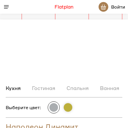
Flatplan
Войти
Фотографии
комнат
по
Предыдущий
слайд
проекту
Кухня
Гостиная
Спальня
Ванная
Выберите цвет:
Наполеон Динамит