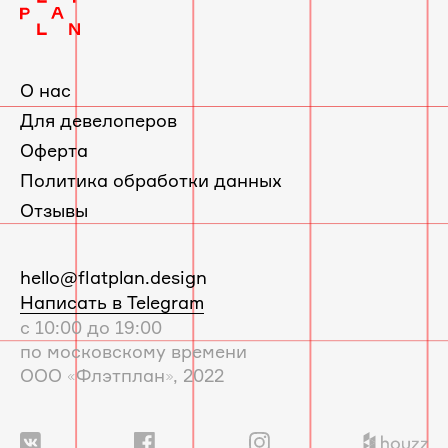
О нас
Для девелоперов
Оферта
Политика обработки данных
Отзывы
E-
hello@flatplan.design
mail:
Написать в Telegram
с 10:00 до 19:00
по московскому времени
ООО «Флэтплан», 2022