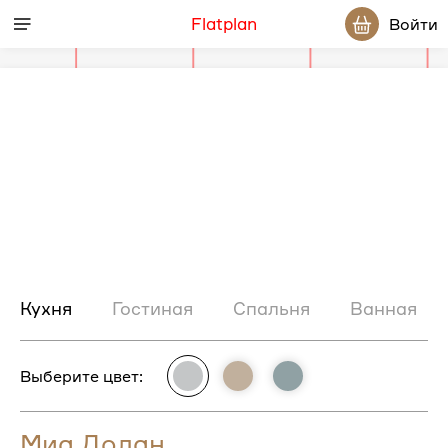
Flatplan
Войти
Фотографии
комнат
по
Предыдущий
слайд
проекту
Кухня
Гостиная
Спальня
Ванная
Выберите цвет:
Миа Долан