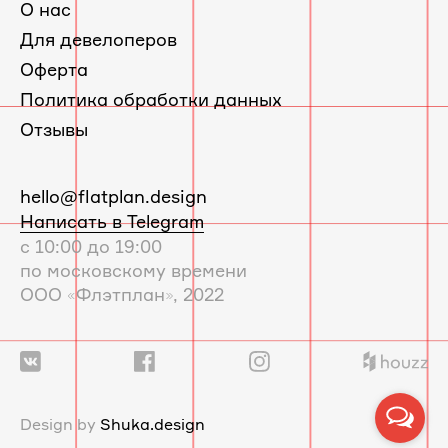
О нас
Для девелоперов
Оферта
Политика обработки данных
Отзывы
E-
hello@flatplan.design
mail:
Написать в Telegram
с 10:00 до 19:00
по московскому времени
ООО «Флэтплан», 2022
Сайт
Design by
Shuka.design
дизайн-