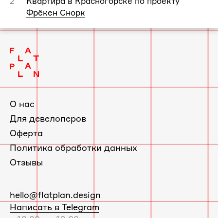
Квартира в Красногорске по проекту
2
Фрёкен Снорк
О нас
Для девелоперов
Оферта
Политика обработки данных
Отзывы
E-
hello@flatplan.design
mail:
Написать в Telegram