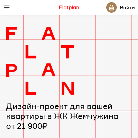
Flatplan
Войти
Дизайн-
проект
интерьера
для
вашей
Дизайн-проект для вашей
квартиры в ЖК Жемчужина
квартиры
от 21 900₽
в