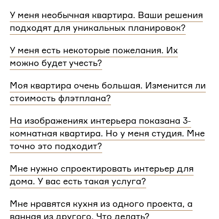
У меня необычная квартира. Ваши решения
подходят для уникальных планировок?
Мы сделаем проект для любой уникальной
У меня есть некоторые пожелания. Их
планировки и учтем особенности вашей
можно будет учесть?
квартиры.
При проектировании интерьера мы обязательно
Моя квартира очень большая. Изменится ли
согласуем с вами планировочное решение,
стоимость флэтплана?
расстановку мебели и важные детали. Вы
сможете поделиться вашими идеями с
Нет, стоимость остается одинаковой для любой
На изображениях интерьера показана 3-
дизайнером Flatplan
площади. Однако если у вас многоэтажный дом
комнатная квартира. Но у меня студия. Мне
или квартира, нужно будет купить флэтплан для
каждого этажа.
точно это подходит?
Мы индивидуально подходим к проектированию
Мне нужно спроектировать интерьер для
и учитываем все детали. Любой стиль интерьера
дома. У вас есть такая услуга?
на нашем сайте может быть адаптирован для
квартир и домов с любой планировкой и любым
Да, мы проектируем интерьеры не только для
Мне нравятся кухня из одного проекта, а
количеством комнат
квартир, но и для домов. Стоимость также не
ванная из другого. Что делать?
зависит от площади. Однако если у вас в доме