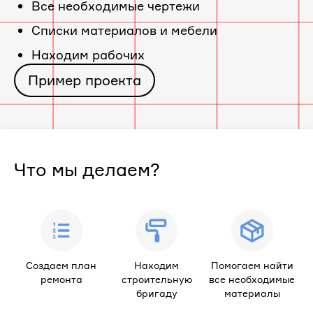
Все необходимые чертежи
«ЖК
Cписки материалов и мебели
Находим рабочих
Жемчужина»
Пример проекта
Что мы делаем?
Создаем план
Находим
Помогаем найти
ремонта
строительную
все необходимые
бригаду
материалы