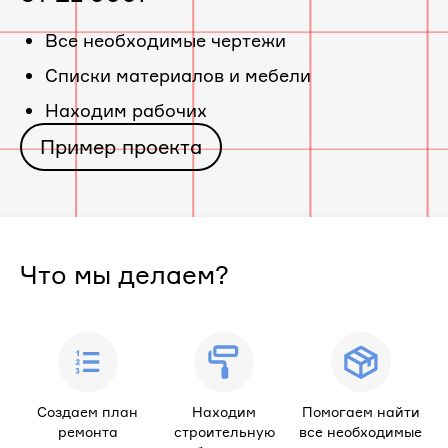
«ЖК
Все необходимые чертежи
Cписки материалов и мебели
ЮгТаун.
Находим рабочих
Олимпийские
Пример проекта
кварталы»
Что мы делаем?
Создаем план
Находим
Помогаем найти
ремонта
строительную
все необходимые