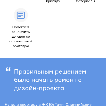
бригаду
материалы
Помогаем
заключить
договор со
строительной
бригадой
“
Правильным решением
было начать ремонт с
дизайн-проекта
Купили квартиру в ЖК ЮгТаун. Олимпийские