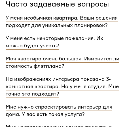
Часто задаваемые вопросы
У меня необычная квартира. Ваши решения
подходят для уникальных планировок?
Мы сделаем проект для любой уникальной
У меня есть некоторые пожелания. Их
планировки и учтем особенности вашей
можно будет учесть?
квартиры.
При проектировании интерьера мы обязательно
Моя квартира очень большая. Изменится ли
согласуем с вами планировочное решение,
стоимость флэтплана?
расстановку мебели и важные детали. Вы
сможете поделиться вашими идеями с
Нет, стоимость остается одинаковой для любой
На изображениях интерьера показана 3-
дизайнером Flatplan
площади. Однако если у вас многоэтажный дом
комнатная квартира. Но у меня студия. Мне
или квартира, нужно будет купить флэтплан для
каждого этажа.
точно это подходит?
Мы индивидуально подходим к проектированию
Мне нужно спроектировать интерьер для
и учитываем все детали. Любой стиль интерьера
дома. У вас есть такая услуга?
на нашем сайте может быть адаптирован для
квартир и домов с любой планировкой и любым
Да, мы проектируем интерьеры не только для