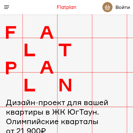
Flatplan
Войти
Дизайн-
проект
интерьера
для
вашей
Дизайн-проект для вашей
квартиры в ЖК ЮгТаун.
квартиры
Олимпийские кварталы
в
от 21 900₽