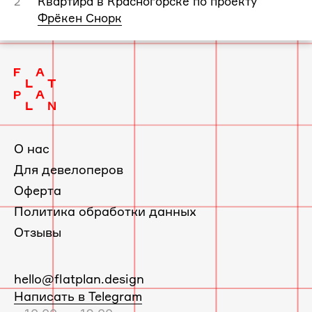
Квартира в Красногорске по проекту
2
Фрёкен Снорк
О нас
Для девелоперов
Оферта
Политика обработки данных
Отзывы
E-
hello@flatplan.design
mail:
Написать в Telegram