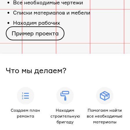
Все необходимые чертежи
«ЖК
Cписки материалов и мебели
Находим рабочих
Ягодный»
Пример проекта
Что мы делаем?
Создаем план
Находим
Помогаем найти
ремонта
строительную
все необходимые
бригаду
материалы