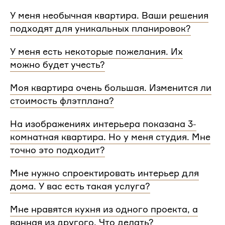
У меня необычная квартира. Ваши решения
подходят для уникальных планировок?
Мы сделаем проект для любой уникальной
У меня есть некоторые пожелания. Их
планировки и учтем особенности вашей
можно будет учесть?
квартиры.
При проектировании интерьера мы обязательно
Моя квартира очень большая. Изменится ли
согласуем с вами планировочное решение,
стоимость флэтплана?
расстановку мебели и важные детали. Вы
сможете поделиться вашими идеями с
Нет, стоимость остается одинаковой для любой
На изображениях интерьера показана 3-
дизайнером Flatplan
площади. Однако если у вас многоэтажный дом
комнатная квартира. Но у меня студия. Мне
или квартира, нужно будет купить флэтплан для
каждого этажа.
точно это подходит?
Мы индивидуально подходим к проектированию
Мне нужно спроектировать интерьер для
и учитываем все детали. Любой стиль интерьера
дома. У вас есть такая услуга?
на нашем сайте может быть адаптирован для
квартир и домов с любой планировкой и любым
Да, мы проектируем интерьеры не только для
Мне нравятся кухня из одного проекта, а
количеством комнат
квартир, но и для домов. Стоимость также не
ванная из другого. Что делать?
зависит от площади. Однако если у вас в доме