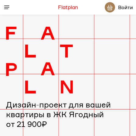
Flatplan
Войти
Дизайн-
проект
интерьера
для
вашей
Дизайн-проект для вашей
квартиры в ЖК Ягодный
квартиры
от 21 900₽
в