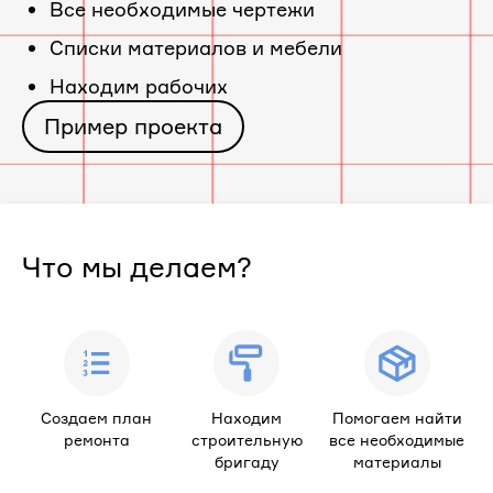
Все необходимые чертежи
«ЖК
Cписки материалов и мебели
Находим рабочих
Университет»
Пример проекта
Что мы делаем?
Создаем план
Находим
Помогаем найти
ремонта
строительную
все необходимые
бригаду
материалы