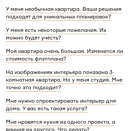
У меня необычная квартира. Ваши решения
подходят для уникальных планировок?
Мы сделаем проект для любой уникальной
У меня есть некоторые пожелания. Их
планировки и учтем особенности вашей
можно будет учесть?
квартиры.
При проектировании интерьера мы обязательно
Моя квартира очень большая. Изменится ли
согласуем с вами планировочное решение,
стоимость флэтплана?
расстановку мебели и важные детали. Вы
сможете поделиться вашими идеями с
Нет, стоимость остается одинаковой для любой
На изображениях интерьера показана 3-
дизайнером Flatplan
площади. Однако если у вас многоэтажный дом
комнатная квартира. Но у меня студия. Мне
или квартира, нужно будет купить флэтплан для
каждого этажа.
точно это подходит?
Мы индивидуально подходим к проектированию
Мне нужно спроектировать интерьер для
и учитываем все детали. Любой стиль интерьера
дома. У вас есть такая услуга?
на нашем сайте может быть адаптирован для
квартир и домов с любой планировкой и любым
Да, мы проектируем интерьеры не только для
Мне нравятся кухня из одного проекта, а
количеством комнат
квартир, но и для домов. Стоимость также не
ванная из другого. Что делать?
зависит от площади. Однако если у вас в доме