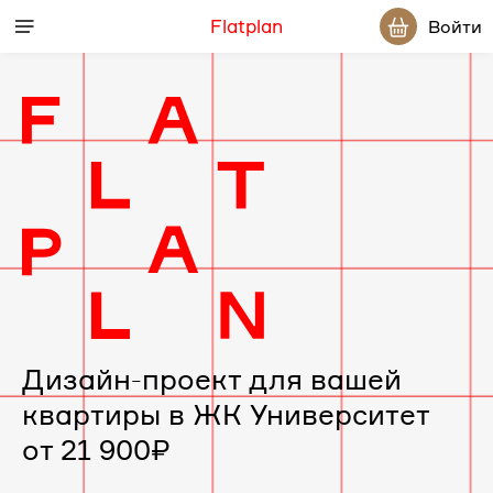
Flatplan
Войти
Дизайн-
проект
интерьера
для
вашей
Дизайн-проект для вашей
квартиры в ЖК Университет
квартиры
от 21 900₽
в