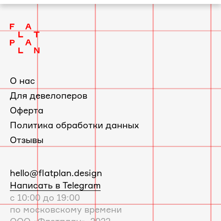
Квартира в Красногорске по проекту
2
Фрёкен Снорк
О нас
Для девелоперов
Оферта
Политика обработки данных
Отзывы
E-
hello@flatplan.design
mail:
Написать в Telegram
с 10:00 до 19:00
по московскому времени