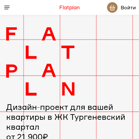
Flatplan
Войти
Дизайн-
проект
интерьера
для
вашей
Дизайн-проект для вашей
квартиры в ЖК Тургеневский
квартиры
квартал
в
от 21 900₽