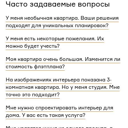
Часто задаваемые вопросы
У меня необычная квартира. Ваши решения
подходят для уникальных планировок?
Мы сделаем проект для любой уникальной
У меня есть некоторые пожелания. Их
планировки и учтем особенности вашей
можно будет учесть?
квартиры.
При проектировании интерьера мы обязательно
Моя квартира очень большая. Изменится ли
согласуем с вами планировочное решение,
стоимость флэтплана?
расстановку мебели и важные детали. Вы
сможете поделиться вашими идеями с
Нет, стоимость остается одинаковой для любой
На изображениях интерьера показана 3-
дизайнером Flatplan
площади. Однако если у вас многоэтажный дом
комнатная квартира. Но у меня студия. Мне
или квартира, нужно будет купить флэтплан для
каждого этажа.
точно это подходит?
Мы индивидуально подходим к проектированию
Мне нужно спроектировать интерьер для
и учитываем все детали. Любой стиль интерьера
дома. У вас есть такая услуга?
на нашем сайте может быть адаптирован для
квартир и домов с любой планировкой и любым
Да, мы проектируем интерьеры не только для