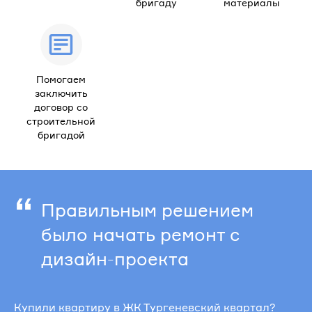
бригаду
материалы
Помогаем
заключить
договор со
строительной
бригадой
“
Правильным решением
было начать ремонт с
дизайн-проекта
Купили квартиру в ЖК Тургеневский квартал?