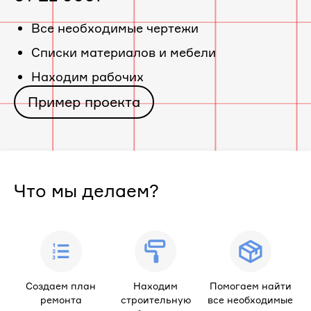
«ЖК
Все необходимые чертежи
Cписки материалов и мебели
Тургеневский
Находим рабочих
квартал»
Пример проекта
Что мы делаем?
Создаем план
Находим
Помогаем найти
ремонта
строительную
все необходимые