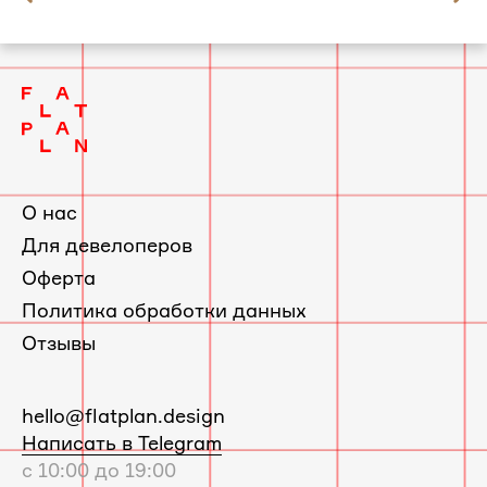
слайд
Квартира в Красногорске по проекту
2
Фрёкен Снорк
О нас
Для девелоперов
Оферта
Политика обработки данных
Отзывы
E-
hello@flatplan.design
mail:
Написать в Telegram
с 10:00 до 19:00