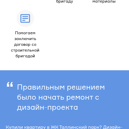
бригаду
материалы
Помогаем
заключить
договор со
строительной
бригадой
“
Правильным решением
было начать ремонт с
дизайн-проекта
Купили квартиру в ЖК Таллинский парк? Дизайн-