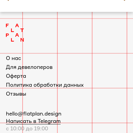
слайд
Квартира в Красногорске по проекту
2
Фрёкен Снорк
О нас
Для девелоперов
Оферта
Политика обработки данных
Отзывы
E-
hello@flatplan.design
mail:
Написать в Telegram
с 10:00 до 19:00