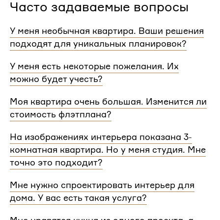
Часто задаваемые вопросы
У меня необычная квартира. Ваши решения
подходят для уникальных планировок?
Мы сделаем проект для любой уникальной
У меня есть некоторые пожелания. Их
планировки и учтем особенности вашей
можно будет учесть?
квартиры.
При проектировании интерьера мы обязательно
Моя квартира очень большая. Изменится ли
согласуем с вами планировочное решение,
стоимость флэтплана?
расстановку мебели и важные детали. Вы
сможете поделиться вашими идеями с
Нет, стоимость остается одинаковой для любой
На изображениях интерьера показана 3-
дизайнером Flatplan
площади. Однако если у вас многоэтажный дом
комнатная квартира. Но у меня студия. Мне
или квартира, нужно будет купить флэтплан для
каждого этажа.
точно это подходит?
Мы индивидуально подходим к проектированию
Мне нужно спроектировать интерьер для
и учитываем все детали. Любой стиль интерьера
дома. У вас есть такая услуга?
на нашем сайте может быть адаптирован для
квартир и домов с любой планировкой и любым
Да, мы проектируем интерьеры не только для