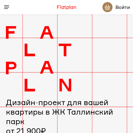
Flatplan
Войти
Дизайн-
проект
интерьера
для
вашей
Дизайн-проект для вашей
квартиры в ЖК Таллинский
квартиры
парк
в
от 21 900₽