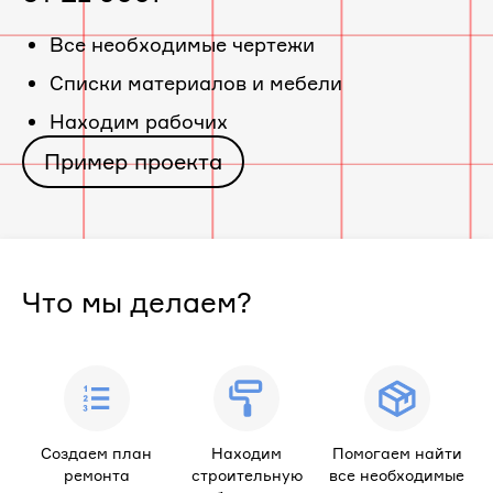
«ЖК
Все необходимые чертежи
Cписки материалов и мебели
Таллинский
Находим рабочих
парк»
Пример проекта
Что мы делаем?
Создаем план
Находим
Помогаем найти
ремонта
строительную
все необходимые