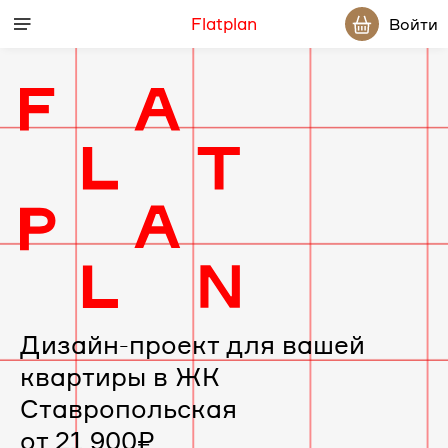
Flatplan
Войти
Дизайн-
проект
интерьера
для
вашей
Дизайн-проект для вашей
квартиры в ЖК
квартиры
Ставропольская
в
от 21 900₽