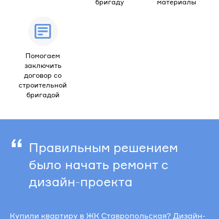
бригаду
материалы
Помогаем
заключить
договор со
строительной
бригадой
“
Правильным решением
было начать ремонт с
дизайн-проекта
Купили квартиру в ЖК Ставропольская? Дизайн-