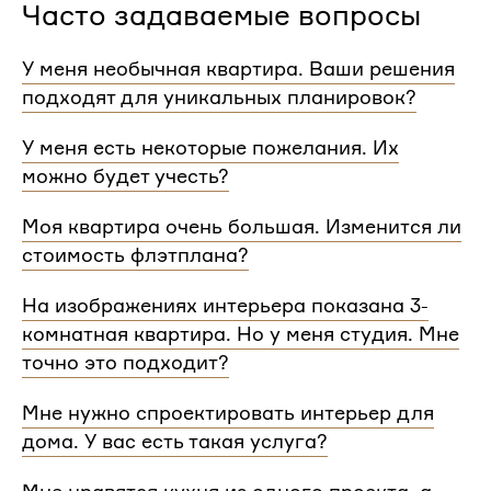
Часто задаваемые вопросы
У меня необычная квартира. Ваши решения
подходят для уникальных планировок?
Мы сделаем проект для любой уникальной
У меня есть некоторые пожелания. Их
планировки и учтем особенности вашей
можно будет учесть?
квартиры.
При проектировании интерьера мы обязательно
Моя квартира очень большая. Изменится ли
согласуем с вами планировочное решение,
стоимость флэтплана?
расстановку мебели и важные детали. Вы
сможете поделиться вашими идеями с
Нет, стоимость остается одинаковой для любой
На изображениях интерьера показана 3-
дизайнером Flatplan
площади. Однако если у вас многоэтажный дом
комнатная квартира. Но у меня студия. Мне
или квартира, нужно будет купить флэтплан для
каждого этажа.
точно это подходит?
Мы индивидуально подходим к проектированию
Мне нужно спроектировать интерьер для
и учитываем все детали. Любой стиль интерьера
дома. У вас есть такая услуга?
на нашем сайте может быть адаптирован для
квартир и домов с любой планировкой и любым
Да, мы проектируем интерьеры не только для