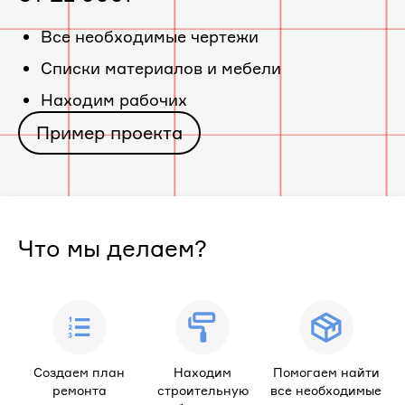
«ЖК
Все необходимые чертежи
Cписки материалов и мебели
Ставропольская»
Находим рабочих
Пример проекта
Что мы делаем?
Создаем план
Находим
Помогаем найти
ремонта
строительную
все необходимые