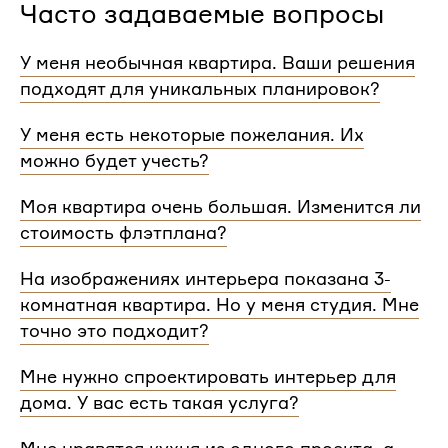
Часто задаваемые вопросы
У меня необычная квартира. Ваши решения
подходят для уникальных планировок?
Мы сделаем проект для любой уникальной
У меня есть некоторые пожелания. Их
планировки и учтем особенности вашей
можно будет учесть?
квартиры.
При проектировании интерьера мы обязательно
Моя квартира очень большая. Изменится ли
согласуем с вами планировочное решение,
стоимость флэтплана?
расстановку мебели и важные детали. Вы
сможете поделиться вашими идеями с
Нет, стоимость остается одинаковой для любой
На изображениях интерьера показана 3-
дизайнером Flatplan
площади. Однако если у вас многоэтажный дом
комнатная квартира. Но у меня студия. Мне
или квартира, нужно будет купить флэтплан для
каждого этажа.
точно это подходит?
Мы индивидуально подходим к проектированию
Мне нужно спроектировать интерьер для
и учитываем все детали. Любой стиль интерьера
дома. У вас есть такая услуга?
на нашем сайте может быть адаптирован для
квартир и домов с любой планировкой и любым
Да, мы проектируем интерьеры не только для