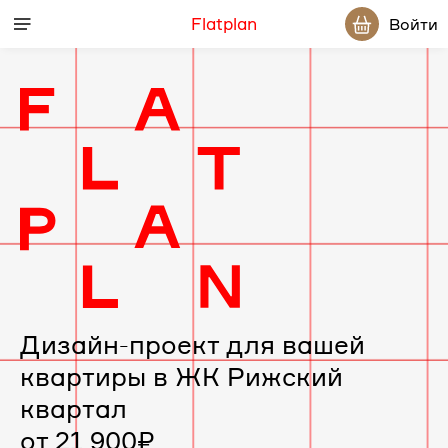
Flatplan
Войти
Дизайн-
проект
интерьера
для
вашей
Дизайн-проект для вашей
квартиры в ЖК Рижский
квартиры
квартал
в
от 21 900₽