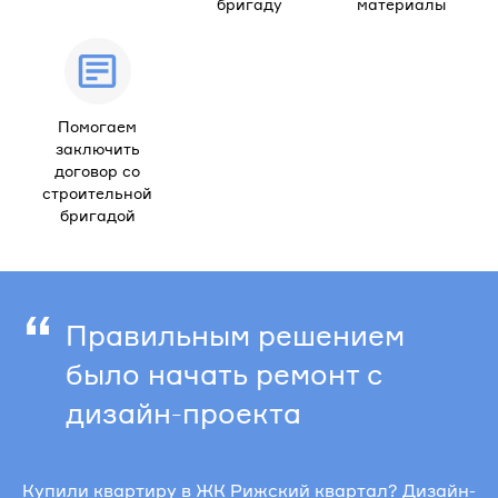
бригаду
материалы
Помогаем
заключить
договор со
строительной
бригадой
“
Правильным решением
было начать ремонт с
дизайн-проекта
Купили квартиру в ЖК Рижский квартал? Дизайн-