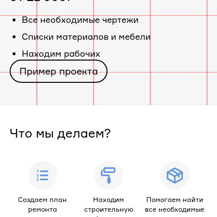
«ЖК
Все необходимые чертежи
Cписки материалов и мебели
Рижский
Находим рабочих
квартал»
Пример проекта
Что мы делаем?
Создаем план
Находим
Помогаем найти
ремонта
строительную
все необходимые