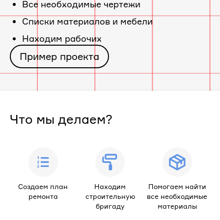
Все необходимые чертежи
«ЖК
Cписки материалов и мебели
Находим рабочих
Red
Пример проекта
Fox»
Что мы делаем?
Создаем план
Находим
Помогаем найти
ремонта
строительную
все необходимые
бригаду
материалы