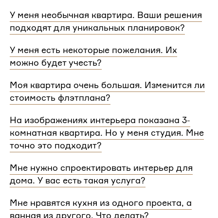
У меня необычная квартира. Ваши решения
подходят для уникальных планировок?
Мы сделаем проект для любой уникальной
У меня есть некоторые пожелания. Их
планировки и учтем особенности вашей
можно будет учесть?
квартиры.
При проектировании интерьера мы обязательно
Моя квартира очень большая. Изменится ли
согласуем с вами планировочное решение,
стоимость флэтплана?
расстановку мебели и важные детали. Вы
сможете поделиться вашими идеями с
Нет, стоимость остается одинаковой для любой
На изображениях интерьера показана 3-
дизайнером Flatplan
площади. Однако если у вас многоэтажный дом
комнатная квартира. Но у меня студия. Мне
или квартира, нужно будет купить флэтплан для
каждого этажа.
точно это подходит?
Мы индивидуально подходим к проектированию
Мне нужно спроектировать интерьер для
и учитываем все детали. Любой стиль интерьера
дома. У вас есть такая услуга?
на нашем сайте может быть адаптирован для
квартир и домов с любой планировкой и любым
Да, мы проектируем интерьеры не только для
Мне нравятся кухня из одного проекта, а
количеством комнат
квартир, но и для домов. Стоимость также не
ванная из другого. Что делать?
зависит от площади. Однако если у вас в доме