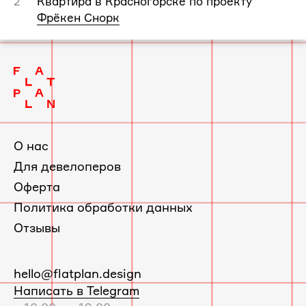
Квартира в Красногорске по проекту
2
Фрёкен Снорк
О нас
Для девелоперов
Оферта
Политика обработки данных
Отзывы
E-
hello@flatplan.design
mail:
Написать в Telegram