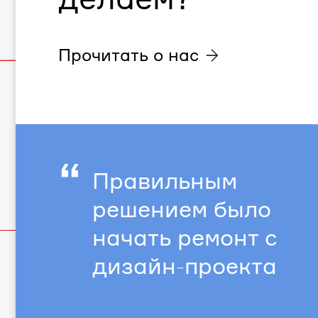
Прочитать о нас
“
Правильным
решением было
начать ремонт с
дизайн-проекта