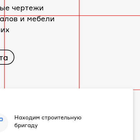
ые чертежи
алов и мебели
чих
та
Находим строительную
бригаду