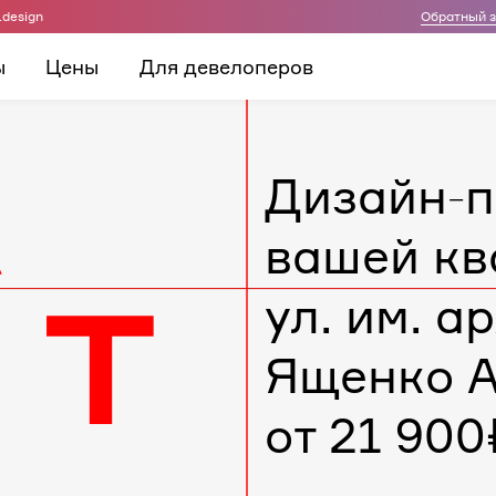
.design
Обратный 
ы
Цены
Для девелоперов
Дизайн-п
вашей кв
ул. им. а
Ященко А
от 21 900