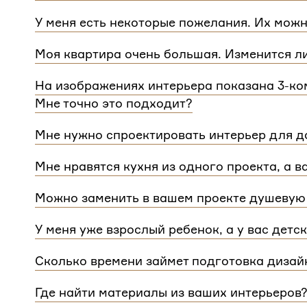
Мы сделаем проект для любой уникальной план
У меня есть некоторые пожелания. Их можн
квартиры.
При проектировании интерьера мы обязательно 
Моя квартира очень большая. Изменится л
расстановку мебели и важные детали. Вы сможе
Нет, стоимость остается одинаковой для любой
Flatplan
На изображениях интерьера показана 3-ком
дом или квартира, нужно будет купить флэтплан
Мне точно это подходит?
Мы индивидуально подходим к проектированию 
Мне нужно спроектировать интерьер для до
интерьера на нашем сайте может быть адаптиро
Да, мы проектируем интерьеры не только для ква
планировкой и любым количеством комнат
Мне нравятся кухня из одного проекта, а в
зависит от площади. Однако если у вас в доме 
Если вам нравится комнаты из разных проектов
для каждого отдельного этажа.
Можно заменить в вашем проекте душевую 
концепции. Такая корректировка будет стоить
3 
Конечно, можно.
У меня уже взрослый ребенок, а у вас детс
Мы адаптируем детские комнаты под возраст и п
Сколько времени займет подготовка дизай
Срок подготовки составляет около 2 недели. Сро
Где найти материалы из ваших интерьеров
потребуется время, чтобы обсудить предложенн