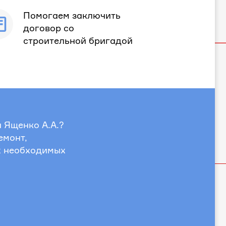
Помогаем заключить
договор со
строительной бригадой
а Ященко А.А.?
емонт,
х необходимых