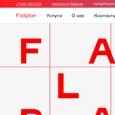
+7(495) 128-13-55
Написать в Telegram
hello@flatplan
Flatplan
Услуги
О нас
Контакт
Дизайн-
проект
интерьера
для
вашей