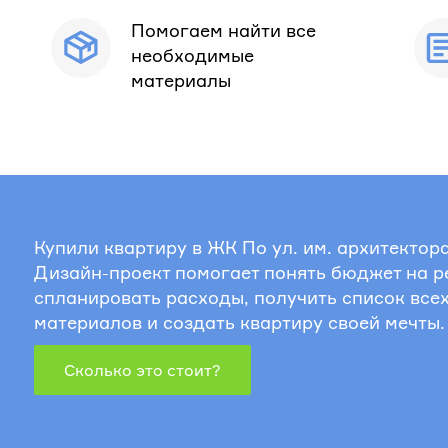
Помогаем найти все
необходимые
материалы
Купили квартиру в ЖК По ул. им. архитектор
Дизайн-проект помогает понять бюджет на р
спланировать расходы, получить список все
материалов и создать квартиру своей мечты.
Сколько это стоит?