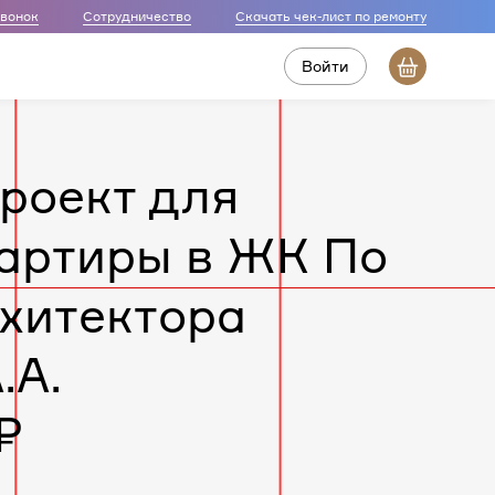
звонок
Сотрудничество
Скачать чек-лист по ремонту
Войти
роект для
артиры в ЖК По
рхитектора
.А.
₽