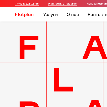
+7(495) 128-13-55
Написать в Telegram
hello@flatplan
Flatplan
Услуги
О нас
Контакт
Дизайн-
проект
интерьера
для
вашей