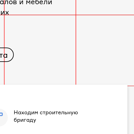
алов и мебели
чих
та
Находим строительную
бригаду