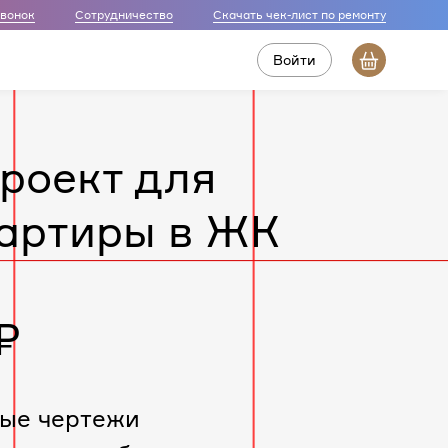
звонок
Сотрудничество
Скачать чек-лист по ремонту
Войти
роект для
артиры в ЖК
₽
ые чертежи