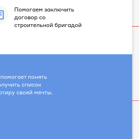
Помогаем заключить
договор со
строительной бригадой
 помогает понять
олучить список
ртиру своей мечты.