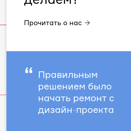
Прочитать о нас
“
Правильным
решением было
начать ремонт с
дизайн-проекта