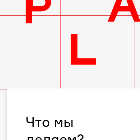
квартиры
в
«ЖК
НИКА»
Что мы
делаем?