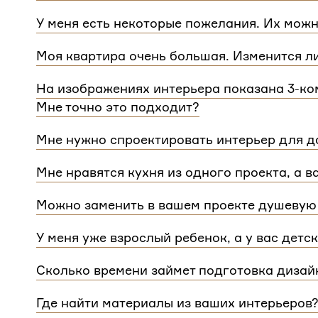
Мы сделаем проект для любой уникальной план
У меня есть некоторые пожелания. Их можн
квартиры.
При проектировании интерьера мы обязательно 
Моя квартира очень большая. Изменится л
расстановку мебели и важные детали. Вы сможе
Нет, стоимость остается одинаковой для любой
Flatplan
На изображениях интерьера показана 3-ком
дом или квартира, нужно будет купить флэтплан
Мне точно это подходит?
Мы индивидуально подходим к проектированию 
Мне нужно спроектировать интерьер для до
интерьера на нашем сайте может быть адаптиро
Да, мы проектируем интерьеры не только для ква
планировкой и любым количеством комнат
Мне нравятся кухня из одного проекта, а в
зависит от площади. Однако если у вас в доме 
Если вам нравится комнаты из разных проектов
для каждого отдельного этажа.
Можно заменить в вашем проекте душевую 
концепции. Такая корректировка будет стоить
3 
Конечно, можно.
У меня уже взрослый ребенок, а у вас детс
Мы адаптируем детские комнаты под возраст и п
Сколько времени займет подготовка дизай
Срок подготовки составляет около 2 недели. Сро
Где найти материалы из ваших интерьеров
потребуется время, чтобы обсудить предложенн