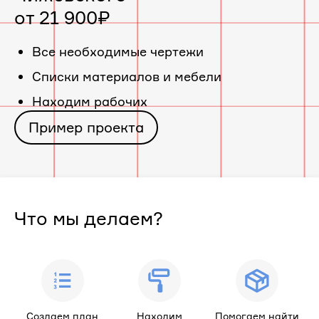
от 21 900₽
«ЖК
Все необходимые чертежи
Многосекционный
Cписки материалов и мебели
Находим рабочих
дом
Пример проекта
на
Чижевского»
Что мы делаем?
Создаем план
Находим
Помогаем найти