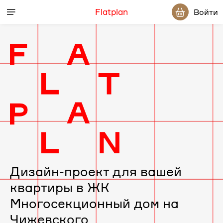
Flatplan
Войти
Дизайн-
проект
интерьера
для
вашей
Дизайн-проект для вашей
квартиры в ЖК
квартиры
Многосекционный дом на
в
Чижевского