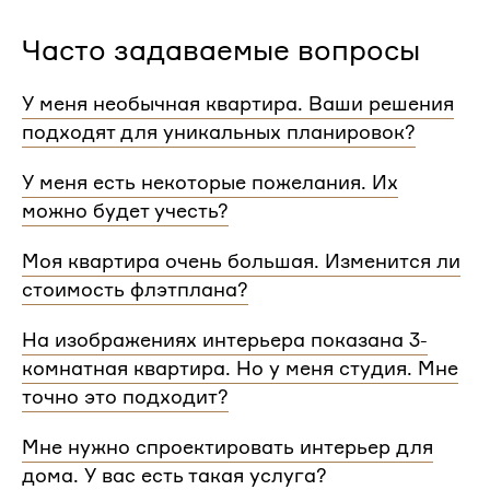
Часто задаваемые вопросы
У меня необычная квартира. Ваши решения
подходят для уникальных планировок?
Мы сделаем проект для любой уникальной
У меня есть некоторые пожелания. Их
планировки и учтем особенности вашей
можно будет учесть?
квартиры.
При проектировании интерьера мы обязательно
Моя квартира очень большая. Изменится ли
согласуем с вами планировочное решение,
стоимость флэтплана?
расстановку мебели и важные детали. Вы
сможете поделиться вашими идеями с
Нет, стоимость остается одинаковой для любой
На изображениях интерьера показана 3-
дизайнером Flatplan
площади. Однако если у вас многоэтажный дом
комнатная квартира. Но у меня студия. Мне
или квартира, нужно будет купить флэтплан для
каждого этажа.
точно это подходит?
Мы индивидуально подходим к проектированию
Мне нужно спроектировать интерьер для
и учитываем все детали. Любой стиль интерьера
дома. У вас есть такая услуга?
на нашем сайте может быть адаптирован для