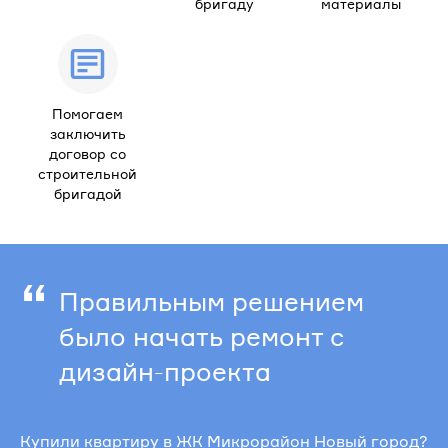
бригаду
материалы
Помогаем
заключить
договор со
строительной
бригадой
“
Правильным решением
было начать ремонт с
дизайн-проекта
Купили квартиру в ЖК Микрорайон Новый город?