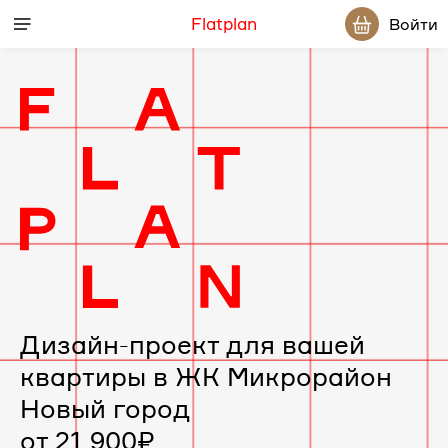
Flatplan
Войти
Дизайн-
проект
интерьера
для
вашей
Дизайн-проект для вашей
квартиры в ЖК Микрорайон
квартиры
Новый город
в
от 21 900₽