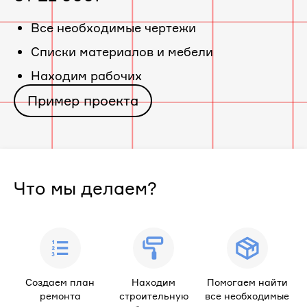
«ЖК
Все необходимые чертежи
Cписки материалов и мебели
Микрорайон
Находим рабочих
Новый
Пример проекта
город»
Что мы делаем?
Создаем план
Находим
Помогаем найти
ремонта
строительную
все необходимые