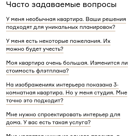
Часто задаваемые вопросы
У меня необычная квартира. Ваши решения
подходят для уникальных планировок?
Мы сделаем проект для любой уникальной
У меня есть некоторые пожелания. Их
планировки и учтем особенности вашей
можно будет учесть?
квартиры.
При проектировании интерьера мы обязательно
Моя квартира очень большая. Изменится ли
согласуем с вами планировочное решение,
стоимость флэтплана?
расстановку мебели и важные детали. Вы
сможете поделиться вашими идеями с
Нет, стоимость остается одинаковой для любой
На изображениях интерьера показана 3-
дизайнером Flatplan
площади. Однако если у вас многоэтажный дом
комнатная квартира. Но у меня студия. Мне
или квартира, нужно будет купить флэтплан для
каждого этажа.
точно это подходит?
Мы индивидуально подходим к проектированию
Мне нужно спроектировать интерьер для
и учитываем все детали. Любой стиль интерьера
дома. У вас есть такая услуга?
на нашем сайте может быть адаптирован для
квартир и домов с любой планировкой и любым
Да, мы проектируем интерьеры не только для