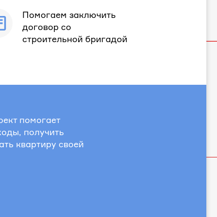
Помогаем заключить
договор со
строительной бригадой
оект помогает
ходы, получить
ать квартиру своей