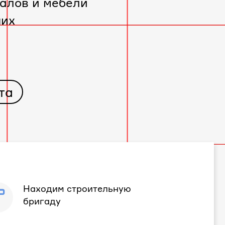
алов и мебели
чих
та
Находим строительную
бригаду