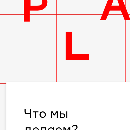
квартиры
в
«ЖК
Меркурий»
Что мы
делаем?