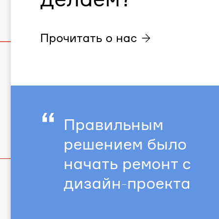
Прочитать о нас
“
Правильным
решением было
начать ремонт с
дизайн-проекта