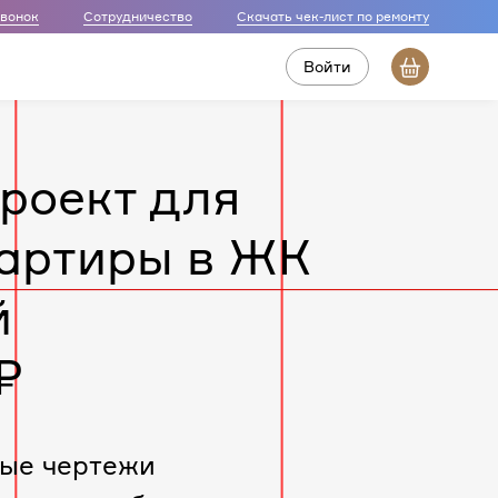
звонок
Сотрудничество
Скачать чек-лист по ремонту
Войти
роект для
артиры в ЖК
й
₽
ые чертежи