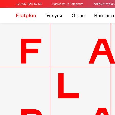
+7(495) 128-13-55
Написать в Telegram
hello@flatplan
Flatplan
Услуги
О нас
Контакт
Дизайн-
проект
интерьера
для
вашей