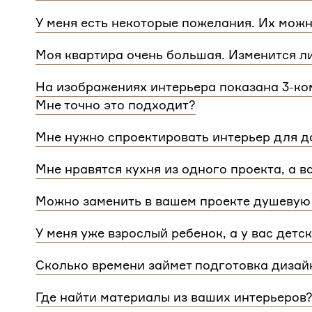
Мы сделаем проект для любой уникальной план
У меня есть некоторые пожелания. Их можн
квартиры.
При проектировании интерьера мы обязательно 
Моя квартира очень большая. Изменится л
расстановку мебели и важные детали. Вы сможе
Нет, стоимость остается одинаковой для любой
Flatplan
На изображениях интерьера показана 3-ком
дом или квартира, нужно будет купить флэтплан
Мне точно это подходит?
Мы индивидуально подходим к проектированию 
Мне нужно спроектировать интерьер для до
интерьера на нашем сайте может быть адаптиро
Да, мы проектируем интерьеры не только для ква
планировкой и любым количеством комнат
Мне нравятся кухня из одного проекта, а в
зависит от площади. Однако если у вас в доме 
Если вам нравится комнаты из разных проектов
для каждого отдельного этажа.
Можно заменить в вашем проекте душевую 
концепции. Такая корректировка будет стоить
3 
Конечно, можно.
У меня уже взрослый ребенок, а у вас детс
Мы адаптируем детские комнаты под возраст и п
Сколько времени займет подготовка дизай
Срок подготовки составляет около 2 недели. Сро
Где найти материалы из ваших интерьеров
потребуется время, чтобы обсудить предложенн