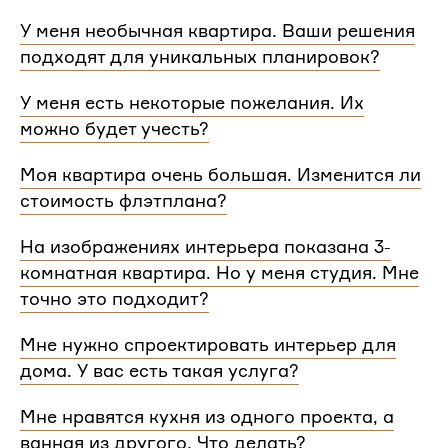
У меня необычная квартира. Ваши решения
подходят для уникальных планировок?
Мы сделаем проект для любой уникальной
У меня есть некоторые пожелания. Их
планировки и учтем особенности вашей
можно будет учесть?
квартиры.
При проектировании интерьера мы обязательно
Моя квартира очень большая. Изменится ли
согласуем с вами планировочное решение,
стоимость флэтплана?
расстановку мебели и важные детали. Вы
сможете поделиться вашими идеями с
Нет, стоимость остается одинаковой для любой
На изображениях интерьера показана 3-
дизайнером Flatplan
площади. Однако если у вас многоэтажный дом
комнатная квартира. Но у меня студия. Мне
или квартира, нужно будет купить флэтплан для
каждого этажа.
точно это подходит?
Мы индивидуально подходим к проектированию
Мне нужно спроектировать интерьер для
и учитываем все детали. Любой стиль интерьера
дома. У вас есть такая услуга?
на нашем сайте может быть адаптирован для
квартир и домов с любой планировкой и любым
Да, мы проектируем интерьеры не только для
Мне нравятся кухня из одного проекта, а
количеством комнат
квартир, но и для домов. Стоимость также не
ванная из другого. Что делать?
зависит от площади. Однако если у вас в доме