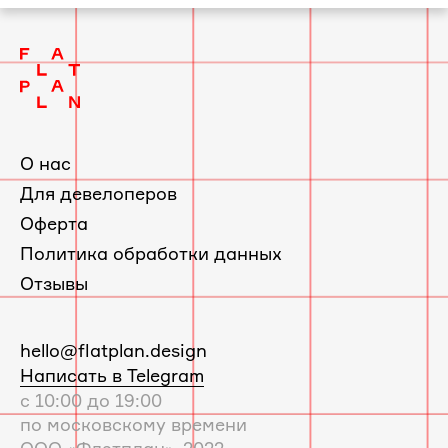
Квартира в Красногорске по проекту
2
Фрёкен Снорк
О нас
Для девелоперов
Оферта
Политика обработки данных
Отзывы
E-
hello@flatplan.design
mail:
Написать в Telegram
с 10:00 до 19:00
по московскому времени