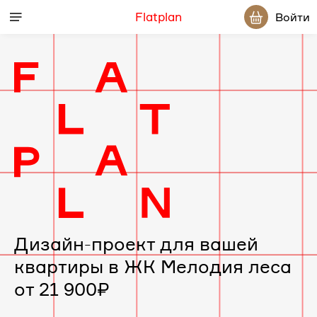
Flatplan
Войти
Дизайн-
проект
интерьера
для
вашей
Дизайн-проект для вашей
квартиры в ЖК Мелодия леса
квартиры
от 21 900₽
в