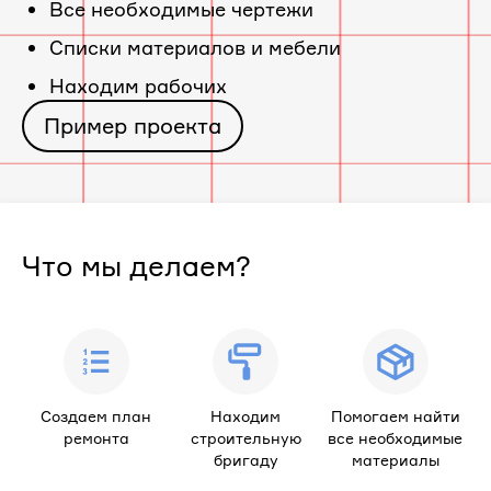
Все необходимые чертежи
«ЖК
Cписки материалов и мебели
Находим рабочих
Мелодия
Пример проекта
леса»
Что мы делаем?
Создаем план
Находим
Помогаем найти
ремонта
строительную
все необходимые
бригаду
материалы