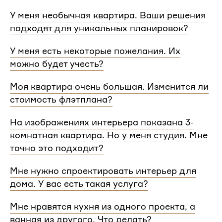
У меня необычная квартира. Ваши решения
подходят для уникальных планировок?
Мы сделаем проект для любой уникальной
У меня есть некоторые пожелания. Их
планировки и учтем особенности вашей
можно будет учесть?
квартиры.
При проектировании интерьера мы обязательно
Моя квартира очень большая. Изменится ли
согласуем с вами планировочное решение,
стоимость флэтплана?
расстановку мебели и важные детали. Вы
сможете поделиться вашими идеями с
Нет, стоимость остается одинаковой для любой
На изображениях интерьера показана 3-
дизайнером Flatplan
площади. Однако если у вас многоэтажный дом
комнатная квартира. Но у меня студия. Мне
или квартира, нужно будет купить флэтплан для
каждого этажа.
точно это подходит?
Мы индивидуально подходим к проектированию
Мне нужно спроектировать интерьер для
и учитываем все детали. Любой стиль интерьера
дома. У вас есть такая услуга?
на нашем сайте может быть адаптирован для
квартир и домов с любой планировкой и любым
Да, мы проектируем интерьеры не только для
Мне нравятся кухня из одного проекта, а
количеством комнат
квартир, но и для домов. Стоимость также не
ванная из другого. Что делать?
зависит от площади. Однако если у вас в доме