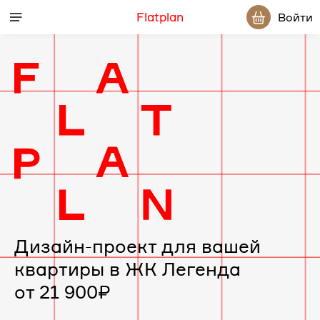
Flatplan
Войти
Дизайн-
проект
интерьера
для
вашей
Дизайн-проект для вашей
квартиры в ЖК Легенда
квартиры
от 21 900₽
в