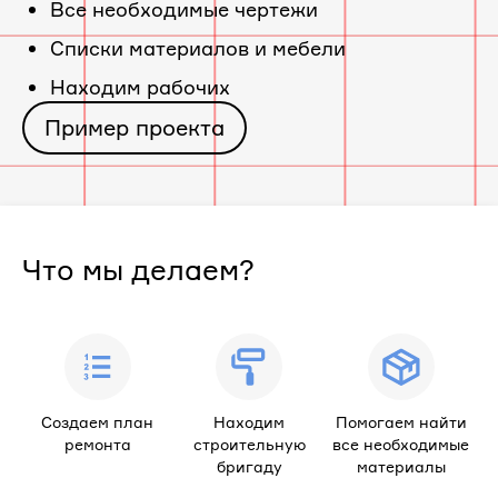
Все необходимые чертежи
«ЖК
Cписки материалов и мебели
Находим рабочих
Легенда»
Пример проекта
Что мы делаем?
Создаем план
Находим
Помогаем найти
ремонта
строительную
все необходимые
бригаду
материалы