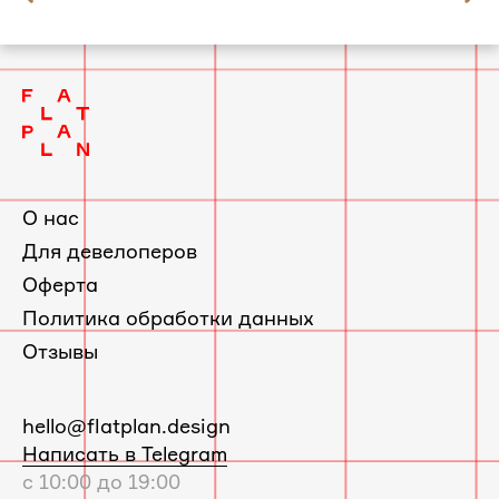
слайд
Квартира в Красногорске по проекту
2
Фрёкен Снорк
О нас
Для девелоперов
Оферта
Политика обработки данных
Отзывы
E-
hello@flatplan.design
mail:
Написать в Telegram
с 10:00 до 19:00