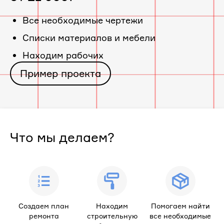
«ЖК
Все необходимые чертежи
Cписки материалов и мебели
ИНСИТИ
Находим рабочих
на
Пример проекта
ул.
Кирилла
Что мы делаем?
Россинского»
Создаем план
Находим
Помогаем найти
ремонта
строительную
все необходимые