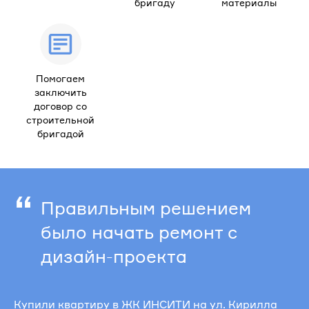
бригаду
материалы
Помогаем
заключить
договор со
строительной
бригадой
“
Правильным решением
было начать ремонт с
дизайн-проекта
Купили квартиру в ЖК ИНСИТИ на ул. Кирилла