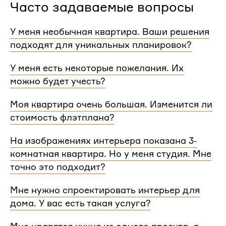
Часто задаваемые вопросы
У меня необычная квартира. Ваши решения
подходят для уникальных планировок?
Мы сделаем проект для любой уникальной
У меня есть некоторые пожелания. Их
планировки и учтем особенности вашей
можно будет учесть?
квартиры.
При проектировании интерьера мы обязательно
Моя квартира очень большая. Изменится ли
согласуем с вами планировочное решение,
стоимость флэтплана?
расстановку мебели и важные детали. Вы
сможете поделиться вашими идеями с
Нет, стоимость остается одинаковой для любой
На изображениях интерьера показана 3-
дизайнером Flatplan
площади. Однако если у вас многоэтажный дом
комнатная квартира. Но у меня студия. Мне
или квартира, нужно будет купить флэтплан для
каждого этажа.
точно это подходит?
Мы индивидуально подходим к проектированию
Мне нужно спроектировать интерьер для
и учитываем все детали. Любой стиль интерьера
дома. У вас есть такая услуга?
на нашем сайте может быть адаптирован для
квартир и домов с любой планировкой и любым
Да, мы проектируем интерьеры не только для