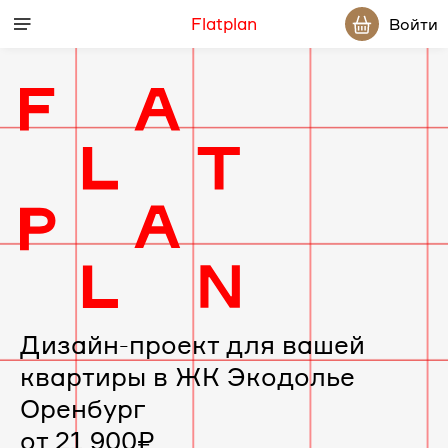
Flatplan
Войти
Дизайн-
проект
интерьера
для
вашей
Дизайн-проект для вашей
квартиры в ЖК Экодолье
квартиры
Оренбург
в
от 21 900₽