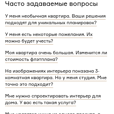
Часто задаваемые вопросы
У меня необычная квартира. Ваши решения
подходят для уникальных планировок?
Мы сделаем проект для любой уникальной
У меня есть некоторые пожелания. Их
планировки и учтем особенности вашей
можно будет учесть?
квартиры.
При проектировании интерьера мы обязательно
Моя квартира очень большая. Изменится ли
согласуем с вами планировочное решение,
стоимость флэтплана?
расстановку мебели и важные детали. Вы
сможете поделиться вашими идеями с
Нет, стоимость остается одинаковой для любой
На изображениях интерьера показана 3-
дизайнером Flatplan
площади. Однако если у вас многоэтажный дом
комнатная квартира. Но у меня студия. Мне
или квартира, нужно будет купить флэтплан для
каждого этажа.
точно это подходит?
Мы индивидуально подходим к проектированию
Мне нужно спроектировать интерьер для
и учитываем все детали. Любой стиль интерьера
дома. У вас есть такая услуга?
на нашем сайте может быть адаптирован для
квартир и домов с любой планировкой и любым
Да, мы проектируем интерьеры не только для