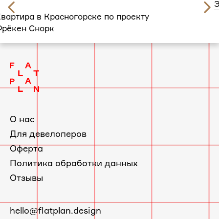
слайд
Квартира в Медведково по проекту
3
Эраст Фандорин
О нас
Для девелоперов
Оферта
Политика обработки данных
Отзывы
E-
hello@flatplan.design
mail:
Написать в Telegram
с 10:00 до 19:00