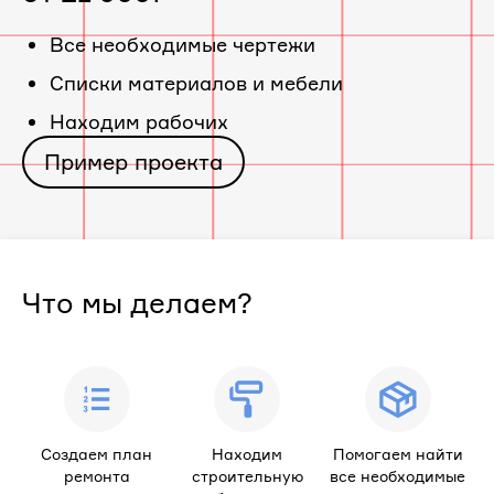
«ЖК
Все необходимые чертежи
Cписки материалов и мебели
Экодолье
Находим рабочих
Оренбург»
Пример проекта
Что мы делаем?
Создаем план
Находим
Помогаем найти
ремонта
строительную
все необходимые