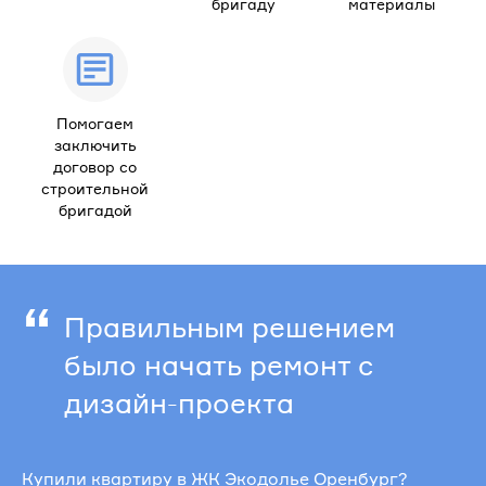
бригаду
материалы
Помогаем
заключить
договор со
строительной
бригадой
“
Правильным решением
было начать ремонт с
дизайн-проекта
Купили квартиру в ЖК Экодолье Оренбург?