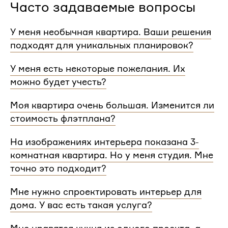
Часто задаваемые вопросы
У меня необычная квартира. Ваши решения
подходят для уникальных планировок?
Мы сделаем проект для любой уникальной
У меня есть некоторые пожелания. Их
планировки и учтем особенности вашей
можно будет учесть?
квартиры.
При проектировании интерьера мы обязательно
Моя квартира очень большая. Изменится ли
согласуем с вами планировочное решение,
стоимость флэтплана?
расстановку мебели и важные детали. Вы
сможете поделиться вашими идеями с
Нет, стоимость остается одинаковой для любой
На изображениях интерьера показана 3-
дизайнером Flatplan
площади. Однако если у вас многоэтажный дом
комнатная квартира. Но у меня студия. Мне
или квартира, нужно будет купить флэтплан для
каждого этажа.
точно это подходит?
Мы индивидуально подходим к проектированию
Мне нужно спроектировать интерьер для
и учитываем все детали. Любой стиль интерьера
дома. У вас есть такая услуга?
на нашем сайте может быть адаптирован для
квартир и домов с любой планировкой и любым
Да, мы проектируем интерьеры не только для