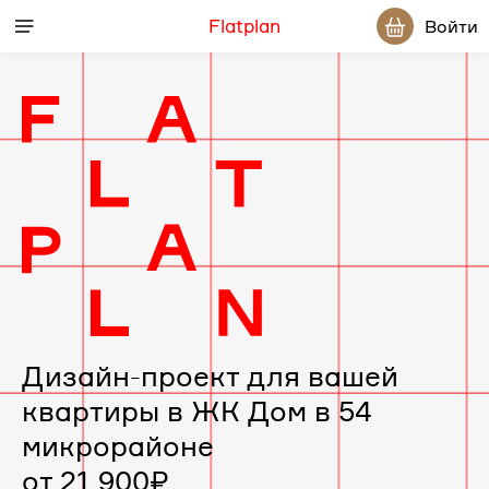
Flatplan
Войти
Дизайн-
проект
интерьера
для
вашей
Дизайн-проект для вашей
квартиры в ЖК Дом в 54
квартиры
микрорайоне
в
от 21 900₽