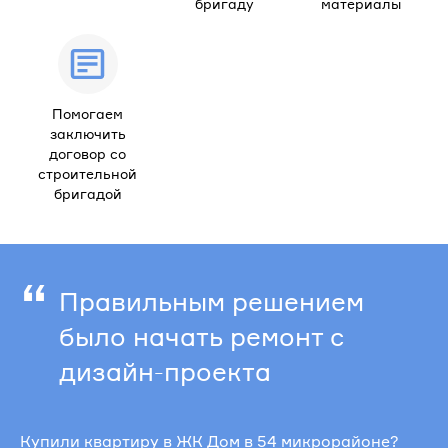
бригаду
материалы
Помогаем
заключить
договор со
строительной
бригадой
“
Правильным решением
было начать ремонт с
дизайн-проекта
Купили квартиру в ЖК Дом в 54 микрорайоне?