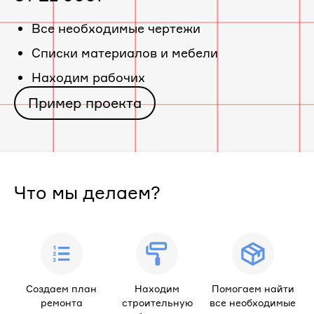
«ЖК
Все необходимые чертежи
Cписки материалов и мебели
Дом
Находим рабочих
в
Пример проекта
54
микрорайоне»
Что мы делаем?
Создаем план
Находим
Помогаем найти
ремонта
строительную
все необходимые