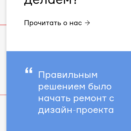
Прочитать о нас
“
Правильным
решением было
начать ремонт с
дизайн-проекта