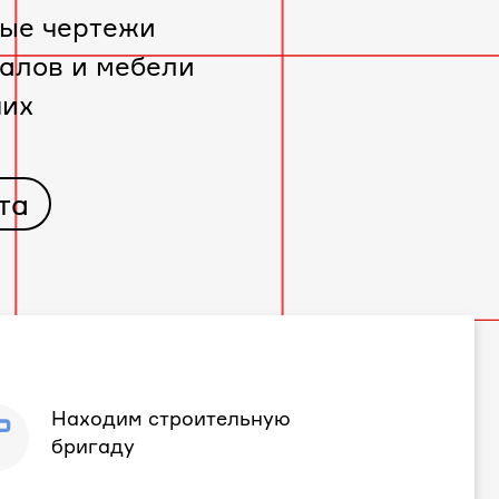
ые чертежи
алов и мебели
чих
та
Находим строительную
бригаду