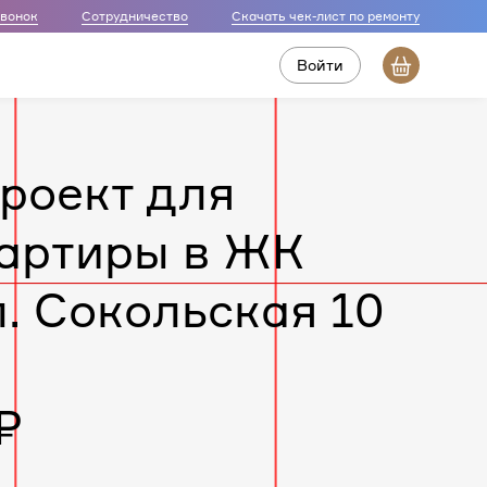
звонок
Сотрудничество
Скачать чек-лист по ремонту
Войти
роект для
артиры в ЖК
л. Сокольская 10
₽