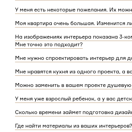
Мы сделаем проект для любой уникальной план
У меня есть некоторые пожелания. Их можн
квартиры.
При проектировании интерьера мы обязательно 
Моя квартира очень большая. Изменится л
расстановку мебели и важные детали. Вы сможе
Нет, стоимость остается одинаковой для любой
Flatplan
На изображениях интерьера показана 3-ком
дом или квартира, нужно будет купить флэтплан
Мне точно это подходит?
Мы индивидуально подходим к проектированию 
Мне нужно спроектировать интерьер для до
интерьера на нашем сайте может быть адаптиро
Да, мы проектируем интерьеры не только для ква
планировкой и любым количеством комнат
Мне нравятся кухня из одного проекта, а в
зависит от площади. Однако если у вас в доме 
Если вам нравится комнаты из разных проектов
для каждого отдельного этажа.
Можно заменить в вашем проекте душевую 
концепции. Такая корректировка будет стоить
3 
Конечно, можно.
У меня уже взрослый ребенок, а у вас детс
Мы адаптируем детские комнаты под возраст и п
Сколько времени займет подготовка дизай
Срок подготовки составляет около 2 недели. Сро
Где найти материалы из ваших интерьеров
потребуется время, чтобы обсудить предложенн