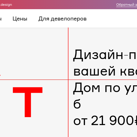
.design
Обратный 
ы
Цены
Для девелоперов
Дизайн-п
вашей кв
Дом по у
б
от 21 900