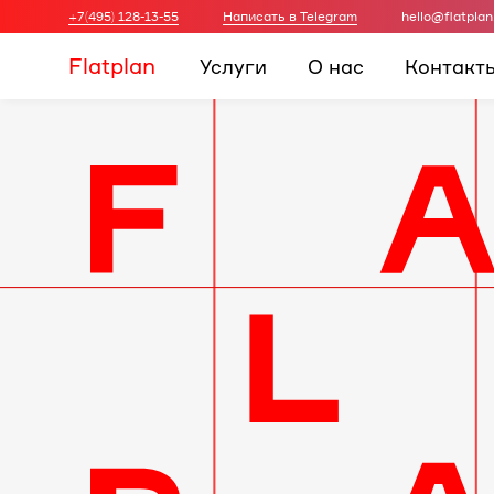
+7(495) 128-13-55
Написать в Telegram
hello@flatplan
Flatplan
Услуги
О нас
Контакт
Дизайн-
проект
интерьера
для
вашей