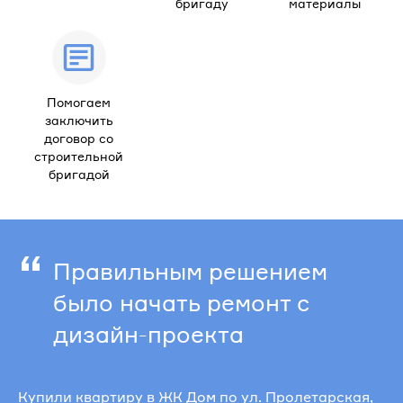
бригаду
материалы
Помогаем
заключить
договор со
строительной
бригадой
“
Правильным решением
было начать ремонт с
дизайн-проекта
Купили квартиру в ЖК Дом по ул. Пролетарская,