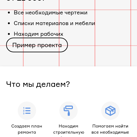
«ЖК
Все необходимые чертежи
Cписки материалов и мебели
Дом
Находим рабочих
по
Пример проекта
ул.
Пролетарская,
Что мы делаем?
15»
Создаем план
Находим
Помогаем найти
ремонта
строительную
все необходимые