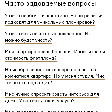
Часто задаваемые вопросы
У меня необычная квартира. Ваши решения
подходят для уникальных планировок?
Мы сделаем проект для любой уникальной
У меня есть некоторые пожелания. Их
планировки и учтем особенности вашей
можно будет учесть?
квартиры.
При проектировании интерьера мы обязательно
Моя квартира очень большая. Изменится ли
согласуем с вами планировочное решение,
стоимость флэтплана?
расстановку мебели и важные детали. Вы
сможете поделиться вашими идеями с
Нет, стоимость остается одинаковой для любой
На изображениях интерьера показана 3-
дизайнером Flatplan
площади. Однако если у вас многоэтажный дом
комнатная квартира. Но у меня студия. Мне
или квартира, нужно будет купить флэтплан для
каждого этажа.
точно это подходит?
Мы индивидуально подходим к проектированию
Мне нужно спроектировать интерьер для
и учитываем все детали. Любой стиль интерьера
дома. У вас есть такая услуга?
на нашем сайте может быть адаптирован для
квартир и домов с любой планировкой и любым
Да, мы проектируем интерьеры не только для