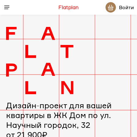
Flatplan
Войти
Дизайн-
проект
интерьера
для
вашей
Дизайн-проект для вашей
квартиры в ЖК Дом по ул.
квартиры
Научный городок, 32
в
от 21 900₽