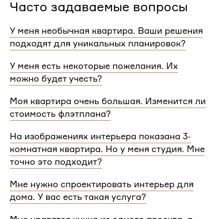
Часто задаваемые вопросы
У меня необычная квартира. Ваши решения
подходят для уникальных планировок?
Мы сделаем проект для любой уникальной
У меня есть некоторые пожелания. Их
планировки и учтем особенности вашей
можно будет учесть?
квартиры.
При проектировании интерьера мы обязательно
Моя квартира очень большая. Изменится ли
согласуем с вами планировочное решение,
стоимость флэтплана?
расстановку мебели и важные детали. Вы
сможете поделиться вашими идеями с
Нет, стоимость остается одинаковой для любой
На изображениях интерьера показана 3-
дизайнером Flatplan
площади. Однако если у вас многоэтажный дом
комнатная квартира. Но у меня студия. Мне
или квартира, нужно будет купить флэтплан для
каждого этажа.
точно это подходит?
Мы индивидуально подходим к проектированию
Мне нужно спроектировать интерьер для
и учитываем все детали. Любой стиль интерьера
дома. У вас есть такая услуга?
на нашем сайте может быть адаптирован для
квартир и домов с любой планировкой и любым
Да, мы проектируем интерьеры не только для