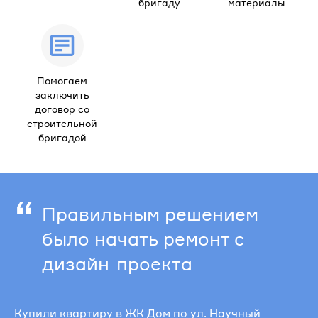
бригаду
материалы
Помогаем
заключить
договор со
строительной
бригадой
“
Правильным решением
было начать ремонт с
дизайн-проекта
Купили квартиру в ЖК Дом по ул. Научный