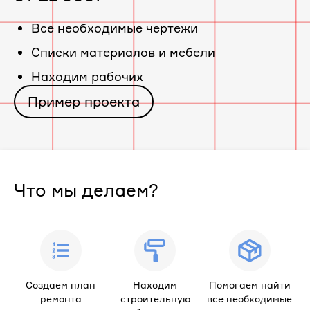
«ЖК
Все необходимые чертежи
Cписки материалов и мебели
Дом
Находим рабочих
по
Пример проекта
ул.
Научный
Что мы делаем?
городок,
32»
Создаем план
Находим
Помогаем найти
ремонта
строительную
все необходимые