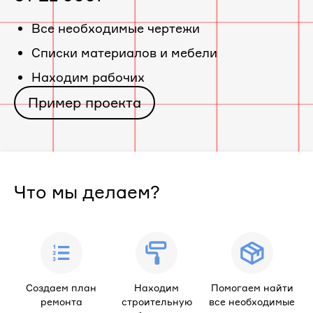
«ЖК
Все необходимые чертежи
Cписки материалов и мебели
Дом
Находим рабочих
по
Пример проекта
ул.
Калинина,
Что мы делаем?
5а»
Создаем план
Находим
Помогаем найти
ремонта
строительную
все необходимые