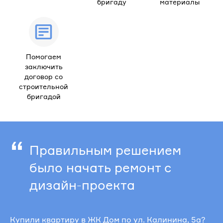
бригаду
материалы
Помогаем
заключить
договор со
строительной
бригадой
“
Правильным решением
было начать ремонт с
дизайн-проекта
Купили квартиру в ЖК Дом по ул. Калинина, 5а?