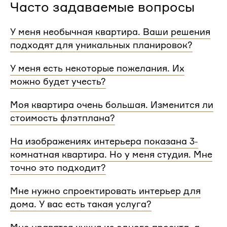
Часто задаваемые вопросы
У меня необычная квартира. Ваши решения
подходят для уникальных планировок?
Мы сделаем проект для любой уникальной
У меня есть некоторые пожелания. Их
планировки и учтем особенности вашей
можно будет учесть?
квартиры.
При проектировании интерьера мы обязательно
Моя квартира очень большая. Изменится ли
согласуем с вами планировочное решение,
стоимость флэтплана?
расстановку мебели и важные детали. Вы
сможете поделиться вашими идеями с
Нет, стоимость остается одинаковой для любой
На изображениях интерьера показана 3-
дизайнером Flatplan
площади. Однако если у вас многоэтажный дом
комнатная квартира. Но у меня студия. Мне
или квартира, нужно будет купить флэтплан для
каждого этажа.
точно это подходит?
Мы индивидуально подходим к проектированию
Мне нужно спроектировать интерьер для
и учитываем все детали. Любой стиль интерьера
дома. У вас есть такая услуга?
на нашем сайте может быть адаптирован для
квартир и домов с любой планировкой и любым
Да, мы проектируем интерьеры не только для