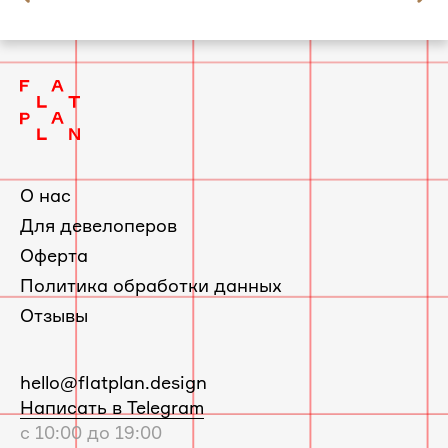
слайд
Квартира в Красногорске по проекту
2
Фрёкен Снорк
О нас
Для девелоперов
Оферта
Политика обработки данных
Отзывы
E-
hello@flatplan.design
mail:
Написать в Telegram
с 10:00 до 19:00