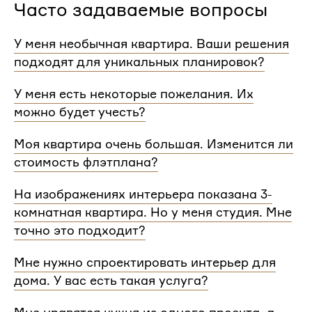
Часто задаваемые вопросы
У меня необычная квартира. Ваши решения
подходят для уникальных планировок?
Мы сделаем проект для любой уникальной
У меня есть некоторые пожелания. Их
планировки и учтем особенности вашей
можно будет учесть?
квартиры.
При проектировании интерьера мы обязательно
Моя квартира очень большая. Изменится ли
согласуем с вами планировочное решение,
стоимость флэтплана?
расстановку мебели и важные детали. Вы
сможете поделиться вашими идеями с
Нет, стоимость остается одинаковой для любой
На изображениях интерьера показана 3-
дизайнером Flatplan
площади. Однако если у вас многоэтажный дом
комнатная квартира. Но у меня студия. Мне
или квартира, нужно будет купить флэтплан для
каждого этажа.
точно это подходит?
Мы индивидуально подходим к проектированию
Мне нужно спроектировать интерьер для
и учитываем все детали. Любой стиль интерьера
дома. У вас есть такая услуга?
на нашем сайте может быть адаптирован для
квартир и домов с любой планировкой и любым
Да, мы проектируем интерьеры не только для