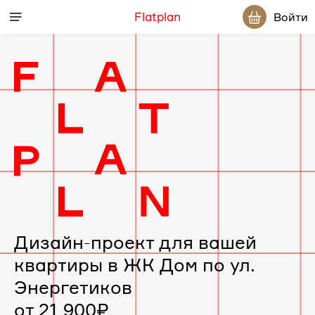
Flatplan
Войти
Дизайн-
проект
интерьера
для
вашей
Дизайн-проект для вашей
квартиры в ЖК Дом по ул.
квартиры
Энергетиков
в
от 21 900₽