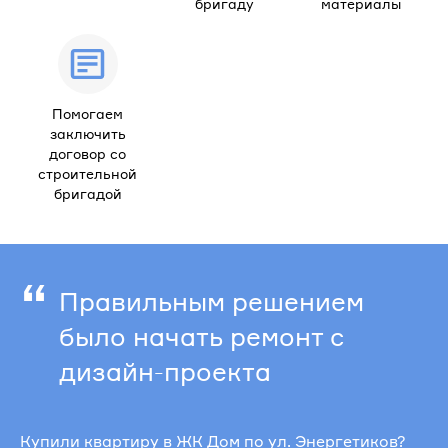
бригаду
материалы
Помогаем
заключить
договор со
строительной
бригадой
“
Правильным решением
было начать ремонт с
дизайн-проекта
Купили квартиру в ЖК Дом по ул. Энергетиков?