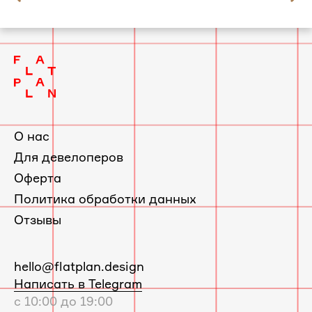
слайд
Квартира в Красногорске по проекту
2
Фрёкен Снорк
О нас
Для девелоперов
Оферта
Политика обработки данных
Отзывы
E-
hello@flatplan.design
mail:
Написать в Telegram
с 10:00 до 19:00