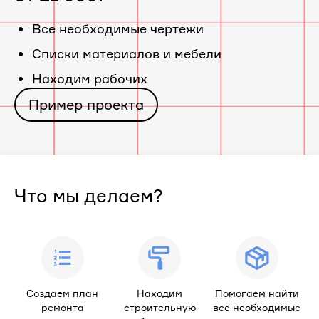
«ЖК
Все необходимые чертежи
Cписки материалов и мебели
Дом
Находим рабочих
по
Пример проекта
ул.
Энергетиков»
Что мы делаем?
Создаем план
Находим
Помогаем найти
ремонта
строительную
все необходимые