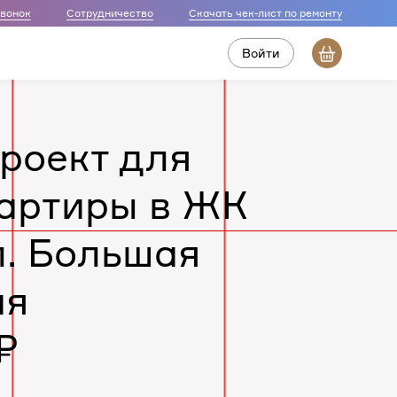
звонок
Сотрудничество
Скачать чек-лист по ремонту
Войти
роект для
артиры в ЖК
л. Большая
ая
₽