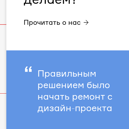
Прочитать о нас
“
Правильным
решением было
начать ремонт с
дизайн-проекта