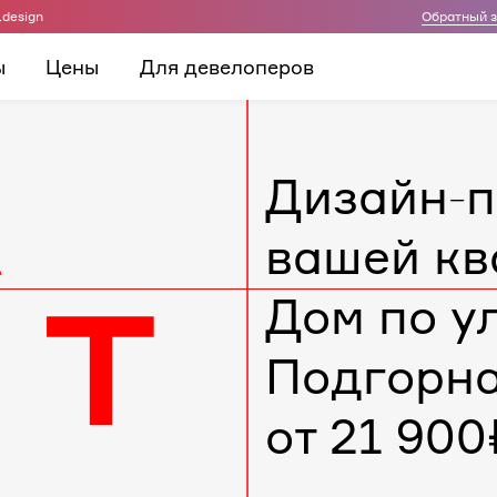
.design
Обратный 
ы
Цены
Для девелоперов
Дизайн-п
вашей кв
Дом по у
Подгорн
от 21 900