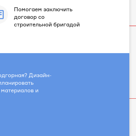
Помогаем заключить
договор со
строительной бригадой
одгорная? Дизайн-
спланировать
 материалов и