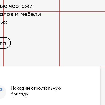
ые чертежи
алов и мебели
чих
та
Находим строительную
бригаду