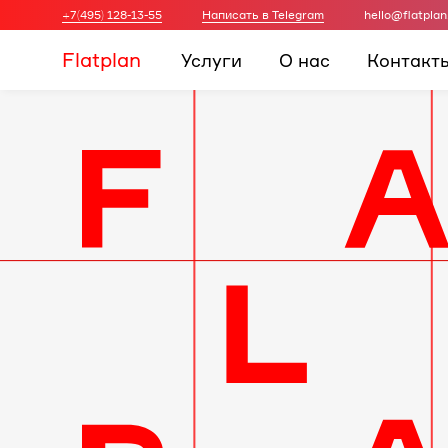
+7(495) 128-13-55
Написать в Telegram
hello@flatplan
Flatplan
Услуги
О нас
Контакт
Дизайн-
проект
интерьера
для
вашей