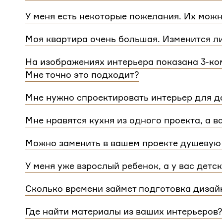
Мы сделаем проект для любой уникальной план
У меня есть некоторые пожелания. Их можн
квартиры.
При проектировании интерьера мы обязательно 
Моя квартира очень большая. Изменится л
расстановку мебели и важные детали. Вы сможе
Нет, стоимость остается одинаковой для любой
Flatplan
На изображениях интерьера показана 3-ком
дом или квартира, нужно будет купить флэтплан
Мне точно это подходит?
Мы индивидуально подходим к проектированию 
Мне нужно спроектировать интерьер для до
интерьера на нашем сайте может быть адаптиро
Да, мы проектируем интерьеры не только для ква
планировкой и любым количеством комнат
Мне нравятся кухня из одного проекта, а в
зависит от площади. Однако если у вас в доме 
Если вам нравится комнаты из разных проектов
для каждого отдельного этажа.
Можно заменить в вашем проекте душевую 
концепции. Такая корректировка будет стоить
3 
Конечно, можно.
У меня уже взрослый ребенок, а у вас детс
Мы адаптируем детские комнаты под возраст и п
Сколько времени займет подготовка дизай
Срок подготовки составляет около 2 недели. Сро
Где найти материалы из ваших интерьеров
потребуется время, чтобы обсудить предложенн