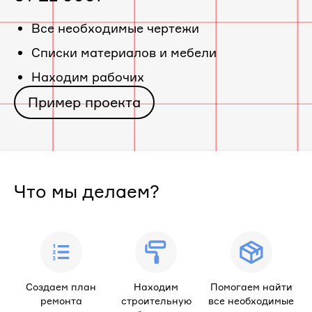
«ЖК
Все необходимые чертежи
Cписки материалов и мебели
Дом
Находим рабочих
по
Пример проекта
ул.
Бекетова,
Что мы делаем?
20»
Создаем план
Находим
Помогаем найти
ремонта
строительную
все необходимые