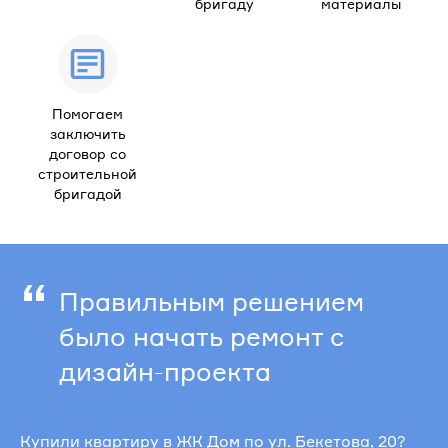
бригаду
материалы
Помогаем
заключить
договор со
строительной
бригадой
“
Правильным решением
было начать ремонт с
дизайн-проекта
Купили квартиру в ЖК Дом по ул. Бекетова, 20?