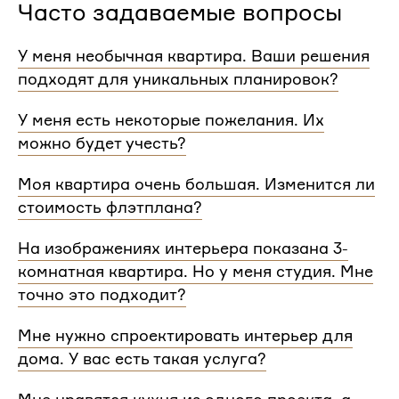
Часто задаваемые вопросы
У меня необычная квартира. Ваши решения
подходят для уникальных планировок?
Мы сделаем проект для любой уникальной
У меня есть некоторые пожелания. Их
планировки и учтем особенности вашей
можно будет учесть?
квартиры.
При проектировании интерьера мы обязательно
Моя квартира очень большая. Изменится ли
согласуем с вами планировочное решение,
стоимость флэтплана?
расстановку мебели и важные детали. Вы
сможете поделиться вашими идеями с
Нет, стоимость остается одинаковой для любой
На изображениях интерьера показана 3-
дизайнером Flatplan
площади. Однако если у вас многоэтажный дом
комнатная квартира. Но у меня студия. Мне
или квартира, нужно будет купить флэтплан для
каждого этажа.
точно это подходит?
Мы индивидуально подходим к проектированию
Мне нужно спроектировать интерьер для
и учитываем все детали. Любой стиль интерьера
дома. У вас есть такая услуга?
на нашем сайте может быть адаптирован для
квартир и домов с любой планировкой и любым
Да, мы проектируем интерьеры не только для