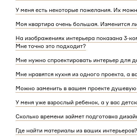
Мы сделаем проект для любой уникальной план
У меня есть некоторые пожелания. Их можн
квартиры.
При проектировании интерьера мы обязательно 
Моя квартира очень большая. Изменится л
расстановку мебели и важные детали. Вы сможе
Нет, стоимость остается одинаковой для любой
Flatplan
На изображениях интерьера показана 3-ком
дом или квартира, нужно будет купить флэтплан
Мне точно это подходит?
Мы индивидуально подходим к проектированию 
Мне нужно спроектировать интерьер для до
интерьера на нашем сайте может быть адаптиро
Да, мы проектируем интерьеры не только для ква
планировкой и любым количеством комнат
Мне нравятся кухня из одного проекта, а в
зависит от площади. Однако если у вас в доме 
Если вам нравится комнаты из разных проектов
для каждого отдельного этажа.
Можно заменить в вашем проекте душевую 
концепции. Такая корректировка будет стоить
3 
Конечно, можно.
У меня уже взрослый ребенок, а у вас детс
Мы адаптируем детские комнаты под возраст и п
Сколько времени займет подготовка дизай
Срок подготовки составляет около 2 недели. Сро
Где найти материалы из ваших интерьеров
потребуется время, чтобы обсудить предложенн