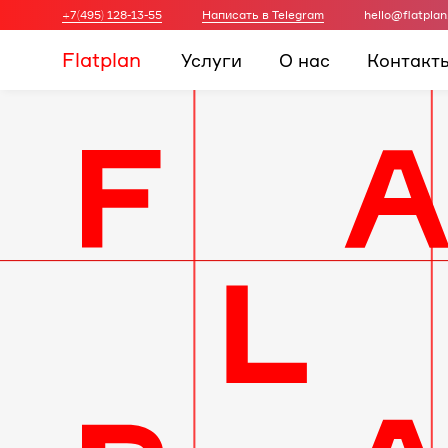
+7(495) 128-13-55
Написать в Telegram
hello@flatplan
Flatplan
Услуги
О нас
Контакт
Дизайн-
проект
интерьера
для
вашей