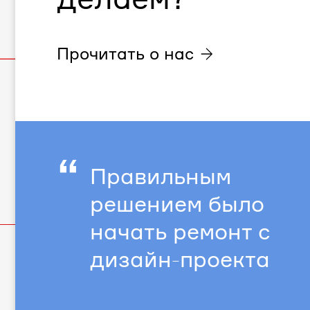
Прочитать о нас
“
Правильным
решением было
начать ремонт с
дизайн-проекта