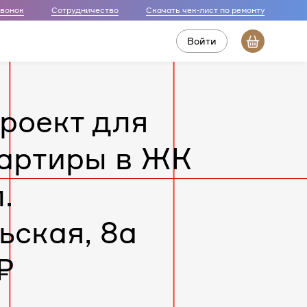
звонок
Сотрудничество
Скачать чек-лист по ремонту
Войти
роект для
артиры в ЖК
.
ьская, 8а
₽