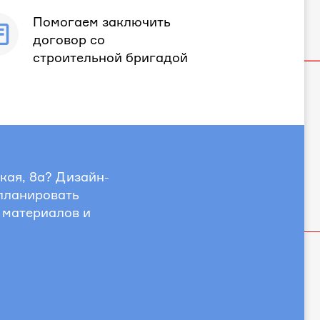
Помогаем заключить
договор со
строительной бригадой
кая, 8а? Дизайн-
спланировать
 материалов и