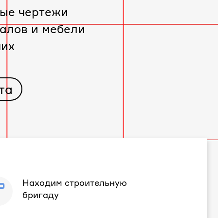
ые чертежи
алов и мебели
чих
та
Находим строительную
бригаду