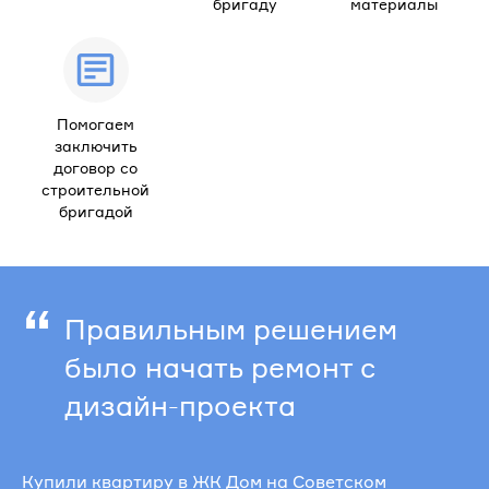
бригаду
материалы
Помогаем
заключить
договор со
строительной
бригадой
“
Правильным решением
было начать ремонт с
дизайн-проекта
Купили квартиру в ЖК Дом на Советском