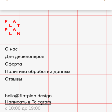
слайд
Квартира в Красногорске по проекту
2
Фрёкен Снорк
О нас
Для девелоперов
Оферта
Политика обработки данных
Отзывы
E-
hello@flatplan.design
mail:
Написать в Telegram
с 10:00 до 19:00