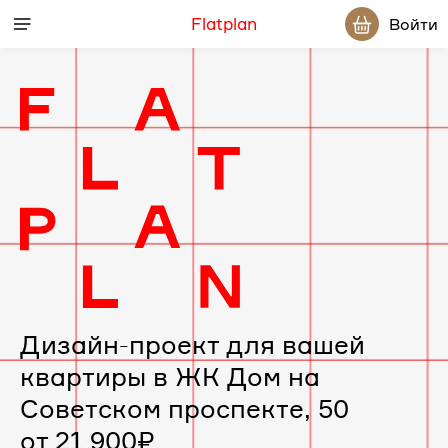
Flatplan
Войти
Дизайн-
проект
интерьера
для
вашей
Дизайн-проект для вашей
квартиры в ЖК Дом на
квартиры
Советском проспекте, 50
в
от 21 900₽