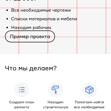
«ЖК
Все необходимые чертежи
Cписки материалов и мебели
Дом
Находим рабочих
на
Пример проекта
Советском
проспекте,
Что мы делаем?
50»
Создаем план
Находим
Помогаем найти
ремонта
строительную
все необходимые