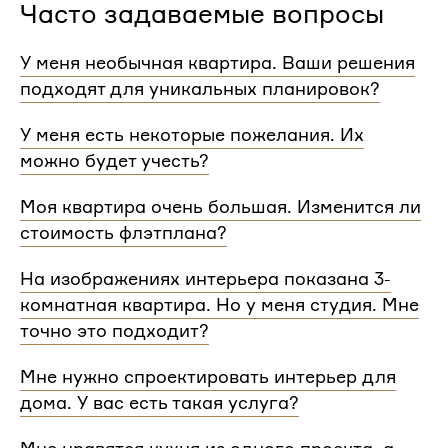
Часто задаваемые вопросы
У меня необычная квартира. Ваши решения
подходят для уникальных планировок?
Мы сделаем проект для любой уникальной
У меня есть некоторые пожелания. Их
планировки и учтем особенности вашей
можно будет учесть?
квартиры.
При проектировании интерьера мы обязательно
Моя квартира очень большая. Изменится ли
согласуем с вами планировочное решение,
стоимость флэтплана?
расстановку мебели и важные детали. Вы
сможете поделиться вашими идеями с
Нет, стоимость остается одинаковой для любой
На изображениях интерьера показана 3-
дизайнером Flatplan
площади. Однако если у вас многоэтажный дом
комнатная квартира. Но у меня студия. Мне
или квартира, нужно будет купить флэтплан для
каждого этажа.
точно это подходит?
Мы индивидуально подходим к проектированию
Мне нужно спроектировать интерьер для
и учитываем все детали. Любой стиль интерьера
дома. У вас есть такая услуга?
на нашем сайте может быть адаптирован для
квартир и домов с любой планировкой и любым
Да, мы проектируем интерьеры не только для