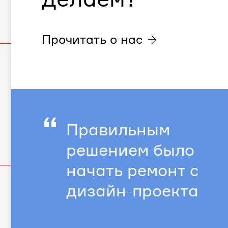
Прочитать о нас
“
Правильным
решением было
начать ремонт с
дизайн-проекта