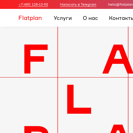
+7(495) 128-13-55
Написать в Telegram
hello@flatplan
Flatplan
Услуги
О нас
Контакт
Дизайн-
проект
интерьера
для
вашей