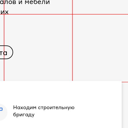
алов и мебели
чих
та
Находим строительную
бригаду