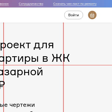
звонок
Сотрудничество
Скачать чек-лист по ремонту
Войти
роект для
артиры в ЖК
азарной
₽
ые чертежи