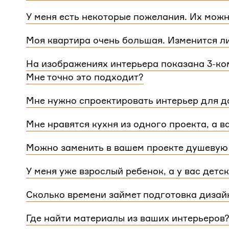
Мы сделаем проект для любой уникальной план
У меня есть некоторые пожелания. Их можн
квартиры.
При проектировании интерьера мы обязательно 
Моя квартира очень большая. Изменится л
расстановку мебели и важные детали. Вы сможе
Нет, стоимость остается одинаковой для любой
Flatplan
На изображениях интерьера показана 3-ком
дом или квартира, нужно будет купить флэтплан
Мне точно это подходит?
Мы индивидуально подходим к проектированию 
Мне нужно спроектировать интерьер для до
интерьера на нашем сайте может быть адаптиро
Да, мы проектируем интерьеры не только для ква
планировкой и любым количеством комнат
Мне нравятся кухня из одного проекта, а в
зависит от площади. Однако если у вас в доме 
Если вам нравится комнаты из разных проектов
для каждого отдельного этажа.
Можно заменить в вашем проекте душевую 
концепции. Такая корректировка будет стоить
3 
Конечно, можно.
У меня уже взрослый ребенок, а у вас детс
Мы адаптируем детские комнаты под возраст и п
Сколько времени займет подготовка дизай
Срок подготовки составляет около 2 недели. Сро
Где найти материалы из ваших интерьеров
потребуется время, чтобы обсудить предложенн