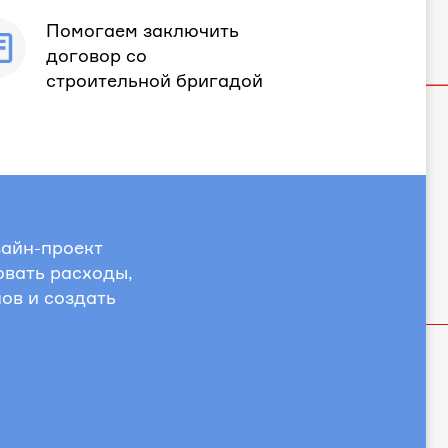
Помогаем заключить
договор со
строительной бригадой
зайн-проект
овать расходы,
ов и создать