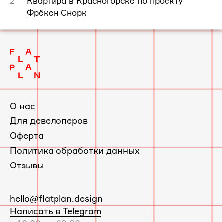
Квартира в Красногорске по проекту
2
Фрёкен Снорк
О нас
Для девелоперов
Оферта
Политика обработки данных
Отзывы
E-
hello@flatplan.design
mail:
Написать в Telegram