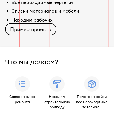
Все необходимые чертежи
«ПТ
Cписки материалов и мебели
Находим рабочих
Горная
Пример проекта
деревня»
Что мы делаем?
Создаем план
Находим
Помогаем найти
ремонта
строительную
все необходимые
бригаду
материалы